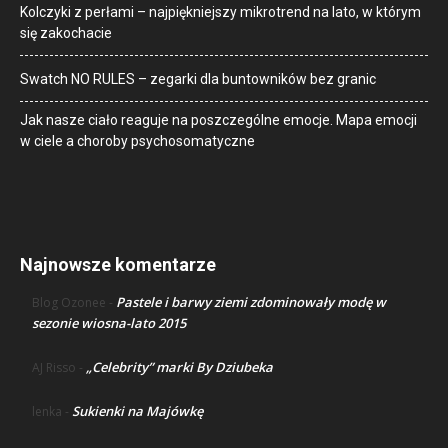
Kolczyki z perłami – najpiękniejszy mikrotrend na lato, w którym
się zakochacie
Swatch NO RULES – zegarki dla buntowników bez granic
Jak nasze ciało reaguje na poszczególne emocje. Mapa emocji
w ciele a choroby psychosomatyczne
Najnowsze komentarze
Pastele i barwy ziemi zdominowały modę w
Blog Ozonee
-
sezonie wiosna-lato 2015
„Celebrity” marki By Dziubeka
AJ Risso
-
Sukienki na Majówkę
lenka
-