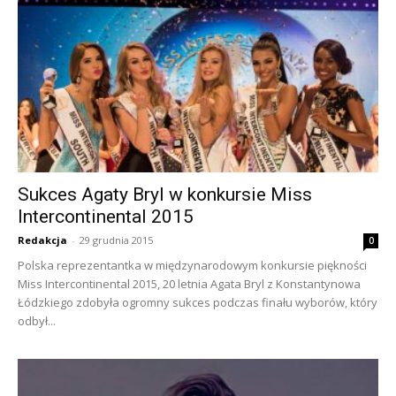
Sukces Agaty Bryl w konkursie Miss
Intercontinental 2015
Redakcja
-
29 grudnia 2015
0
Polska reprezentantka w międzynarodowym konkursie piękności
Miss Intercontinental 2015, 20 letnia Agata Bryl z Konstantynowa
Łódzkiego zdobyła ogromny sukces podczas finału wyborów, który
odbył...