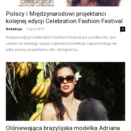
Polscy i Międzynarodowi projektanci
kolejnej edycji Celebration Fashion Festival
Redakcja
-
3 lipca 2015
0
Kolejna edycji Celebration Fashion Festival już za kilka dni, tym
razem na wybiegu swoje najnowsze kolekcje zaprezentują nie
tylko polscy projektanci, ale i designerzy...
Olśniewająca brazylijska modelka Adriana