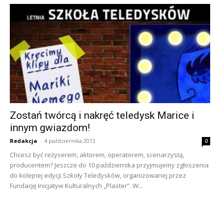
Zostań twórcą i nakręć teledysk Marice i
innym gwiazdom!
Redakcja
-
4 października 2013
0
Chcesz być reżyserem, aktorem, operatorem, scenarzystą,
producentem? Jeszcze do 10 października przyjmujemy zgłoszenia
do kolejnej edycji Szkoły Teledysków, organizowanej przez
Fundację Inicjatyw Kulturalnych „Plaster”. W...