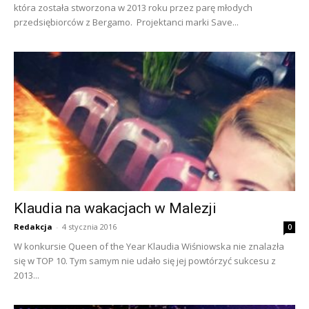
która została stworzona w 2013 roku przez parę młodych
przedsiębiorców z Bergamo. Projektanci marki Save...
Klaudia na wakacjach w Malezji
Redakcja
-
4 stycznia 2016
0
W konkursie Queen of the Year Klaudia Wiśniowska nie znalazła
się w TOP 10. Tym samym nie udało się jej powtórzyć sukcesu z
2013...