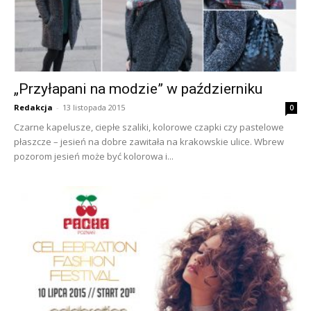
„Przyłapani na modzie” w październiku
Redakcja
-
13 listopada 2015
0
Czarne kapelusze, ciepłe szaliki, kolorowe czapki czy pastelowe
płaszcze – jesień na dobre zawitała na krakowskie ulice. Wbrew
pozorom jesień może być kolorowa i...