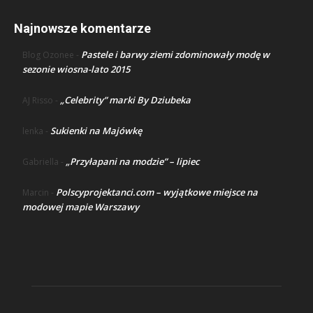
Najnowsze komentarze
Pastele i barwy ziemi zdominowały modę w
Blog Ozonee
-
sezonie wiosna-lato 2015
„Celebrity” marki By Dziubeka
AJ Risso
-
Sukienki na Majówkę
lenka
-
„Przyłapani na modzie” – lipiec
Gabriella
-
Polscyprojektanci.com – wyjątkowe miejsce na
Marcin
-
modowej mapie Warszawy