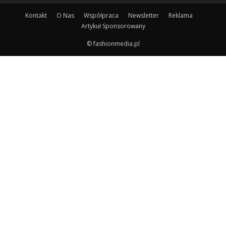
Kontakt
O Nas
Współpraca
Newsletter
Reklama
Artykuł Sponsorowany
© fashionmedia.pl