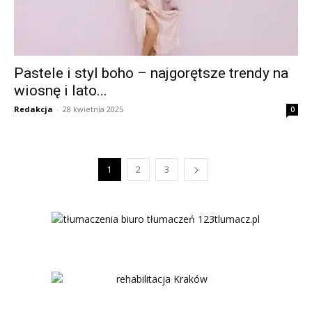
Pastele i styl boho – najgorętsze trendy na
wiosnę i lato...
Redakcja
-
28 kwietnia 2025
0
1
2
3