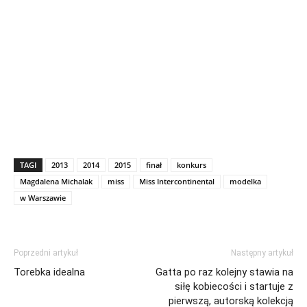
TAGI
2013
2014
2015
finał
konkurs
Magdalena Michalak
miss
Miss Intercontinental
modelka
w Warszawie
Poprzedni artykuł
Następny artykuł
Torebka idealna
Gatta po raz kolejny stawia na
siłę kobiecości i startuje z
pierwszą, autorską kolekcją