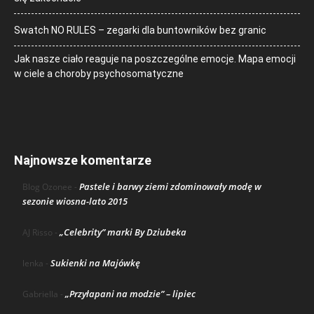
Swatch NO RULES – zegarki dla buntowników bez granic
Jak nasze ciało reaguje na poszczególne emocje. Mapa emocji
w ciele a choroby psychosomatyczne
Najnowsze komentarze
Pastele i barwy ziemi zdominowały modę w
Blog Ozonee
-
sezonie wiosna-lato 2015
„Celebrity” marki By Dziubeka
AJ Risso
-
Sukienki na Majówkę
lenka
-
„Przyłapani na modzie” – lipiec
Gabriella
-