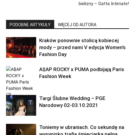
bielizny – Gatta Intimate!
PODOBNE ARTYKUŁY
WIĘCEJ OD AUTORA
Kraków ponownie stolicą kobiecej
mody – przed nami V edycja Women’s
Fashion Day
A$AP ROCKY x PUMA podbijają Paris
Fashion Week
Targi Ślubne Wedding – PGE
Narodowy 02-03.10.2021
Toniemy w ubraniach. Co sekundę na
wysypisko trafia śmieciarka pełna