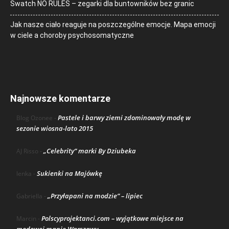
Swatch NO RULES – zegarki dla buntowników bez granic
Jak nasze ciało reaguje na poszczególne emocje. Mapa emocji
w ciele a choroby psychosomatyczne
Najnowsze komentarze
Pastele i barwy ziemi zdominowały modę w
Blog Ozonee
-
sezonie wiosna-lato 2015
„Celebrity” marki By Dziubeka
AJ Risso
-
Sukienki na Majówkę
lenka
-
„Przyłapani na modzie” – lipiec
Gabriella
-
Polscyprojektanci.com – wyjątkowe miejsce na
Marcin
-