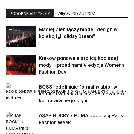
PODOBNE ARTYKUŁY
WIĘCEJ OD AUTORA
Maciej Zień łączy modę i design w
kolekcji „Holiday Dream”
Kraków ponownie stolicą kobiecej
mody – przed nami V edycja Women’s
Fashion Day
BOSS redefiniuje formalny ubiór w
kolekcji Wiosna/Lato 2025: nowa era
korporacyjnego stylu
A$AP ROCKY x PUMA podbijają Paris
Fashion Week