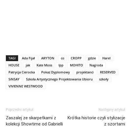
TAGI
Ada Fijał
ARYTON
co
CROPP
gdzie
Harel
HOUSE
jak
Kate Moss
lpp
MOHITO
Nagroda
Patrycja Cierocka
Pokaz Dyplomowy
projektanci
RESERVED
SiNSAY
Szkoła Artystycznego Projektowania Ubioru
szkoły
VIVIENNE WESTWOOD
Poprzedni artykuł
Następny artykuł
Zaszalej ze skarpetkami z
Krótka historie czyli stylizacje
kolekcji Showtime od Gabrielli
z szortami