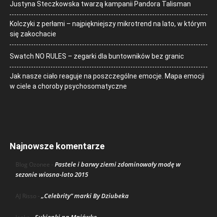
Justyna Steczkowska twarzą kampanii Pandora Talisman
Kolczyki z perłami – najpiękniejszy mikrotrend na lato, w którym
się zakochacie
Swatch NO RULES – zegarki dla buntowników bez granic
Jak nasze ciało reaguje na poszczególne emocje. Mapa emocji
w ciele a choroby psychosomatyczne
Najnowsze komentarze
Pastele i barwy ziemi zdominowały modę w
Blog Ozonee
-
sezonie wiosna-lato 2015
„Celebrity” marki By Dziubeka
AJ Risso
-