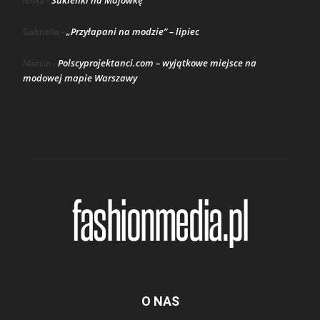
Sukienki na Majówkę
lenka
-
„Przyłapani na modzie” – lipiec
Gabriella
-
Polscyprojektanci.com – wyjątkowe miejsce na
Marcin
-
modowej mapie Warszawy
O NAS