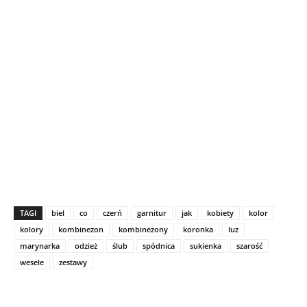
TAGI
biel
co
czerń
garnitur
jak
kobiety
kolor
kolory
kombinezon
kombinezony
koronka
luz
marynarka
odzież
ślub
spódnica
sukienka
szarość
wesele
zestawy