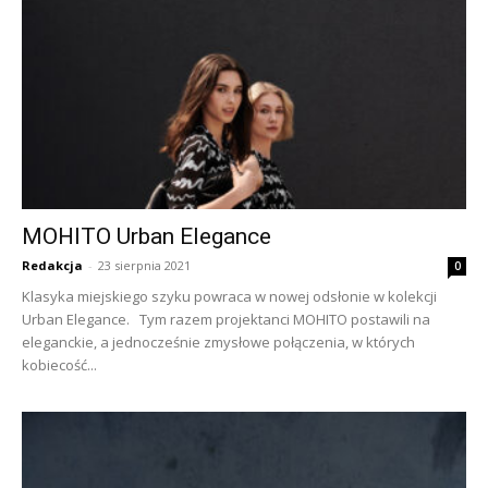
MOHITO Urban Elegance
Redakcja
-
23 sierpnia 2021
0
Klasyka miejskiego szyku powraca w nowej odsłonie w kolekcji
Urban Elegance. Tym razem projektanci MOHITO postawili na
eleganckie, a jednocześnie zmysłowe połączenia, w których
kobiecość...