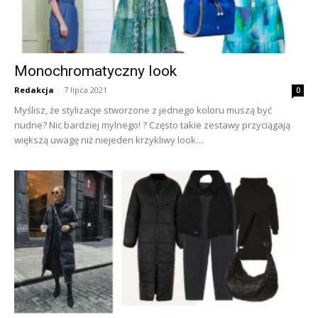
Monochromatyczny look
Redakcja
-
7 lipca 2021
0
Myślisz, że stylizacje stworzone z jednego koloru muszą być
nudne? Nic bardziej mylnego! ? Często takie zestawy przyciągają
większą uwagę niż niejeden krzykliwy look....