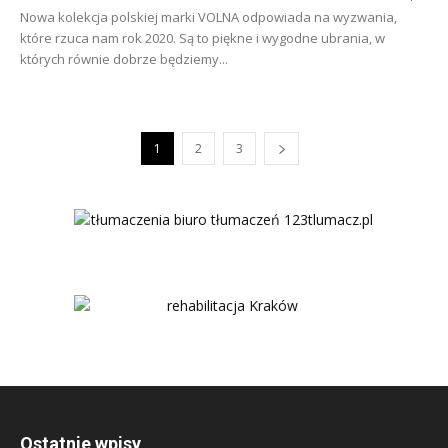
Nowa kolekcja polskiej marki VOLNA odpowiada na wyzwania,
które rzuca nam rok 2020. Są to piękne i wygodne ubrania, w
których równie dobrze będziemy...
1
2
3
Ostatnie wpisy