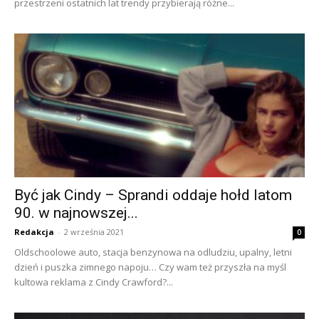
przestrzeni ostatnich lat trendy przybierają różne...
Być jak Cindy – Sprandi oddaje hołd latom
90. w najnowszej...
Redakcja
-
2 września 2021
0
Oldschoolowe auto, stacja benzynowa na odludziu, upalny, letni
dzień i puszka zimnego napoju… Czy wam też przyszła na myśl
kultowa reklama z Cindy Crawford?...