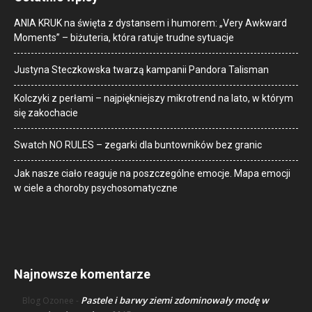
ANIA KRUK na święta z dystansem i humorem: „Very Awkward
Moments” – biżuteria, która ratuje trudne sytuacje
Justyna Steczkowska twarzą kampanii Pandora Talisman
Kolczyki z perłami – najpiękniejszy mikrotrend na lato, w którym
się zakochacie
Swatch NO RULES – zegarki dla buntowników bez granic
Jak nasze ciało reaguje na poszczególne emocje. Mapa emocji
w ciele a choroby psychosomatyczne
Najnowsze komentarze
Pastele i barwy ziemi zdominowały modę w
Blog Ozonee
-