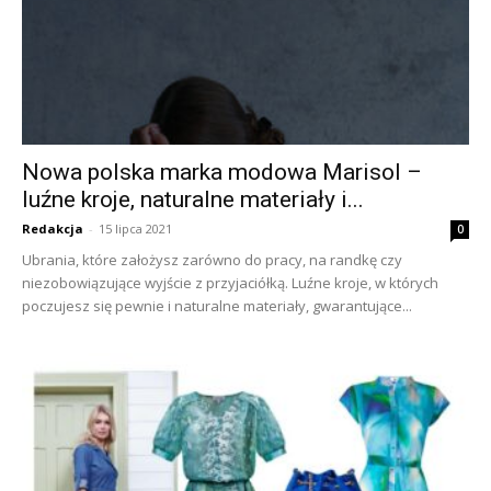
Nowa polska marka modowa Marisol –
luźne kroje, naturalne materiały i...
Redakcja
-
15 lipca 2021
0
Ubrania, które założysz zarówno do pracy, na randkę czy
niezobowiązujące wyjście z przyjaciółką. Luźne kroje, w których
poczujesz się pewnie i naturalne materiały, gwarantujące...