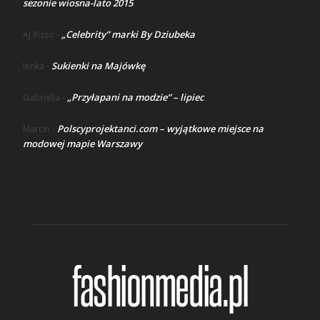
sezonie wiosna-lato 2015
„Celebrity” marki By Dziubeka
AJ Risso
-
Sukienki na Majówkę
lenka
-
„Przyłapani na modzie” – lipiec
Gabriella
-
Polscyprojektanci.com – wyjątkowe miejsce na
Marcin
-
modowej mapie Warszawy