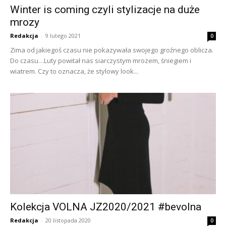
Winter is coming czyli stylizacje na duże
mrozy
Redakcja
-
9 lutego 2021
0
Zima od jakiegoś czasu nie pokazywała swojego groźnego oblicza.
Do czasu…Luty powitał nas siarczystym mrozem, śniegiem i
wiatrem. Czy to oznacza, że stylowy look...
Kolekcja VOLNA JZ2020/2021 #bevolna
Redakcja
-
20 listopada 2020
0