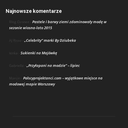
Najnowsze komentarze
Pastele i barwy ziemi zdominowały modę w
Blog Ozonee
-
sezonie wiosna-lato 2015
„Celebrity” marki By Dziubeka
AJ Risso
-
Sukienki na Majówkę
lenka
-
„Przyłapani na modzie” – lipiec
Gabriella
-
Polscyprojektanci.com – wyjątkowe miejsce na
Marcin
-
modowej mapie Warszawy