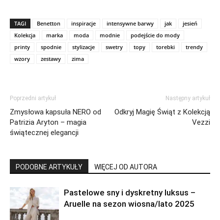
TAGI
Benetton
inspiracje
intensywne barwy
jak
jesień
Kolekcja
marka
moda
modnie
podejście do mody
printy
spodnie
stylizacje
swetry
topy
torebki
trendy
wzory
zestawy
zima
Poprzedni artykuł
Następny artykuł
Zmysłowa kapsuła NERO od
Odkryj Magię Świąt z Kolekcją
Patrizia Aryton – magia
Vezzi
świątecznej elegancji
PODOBNE ARTYKUŁY
WIĘCEJ OD AUTORA
Pastelowe sny i dyskretny luksus –
Aruelle na sezon wiosna/lato 2025