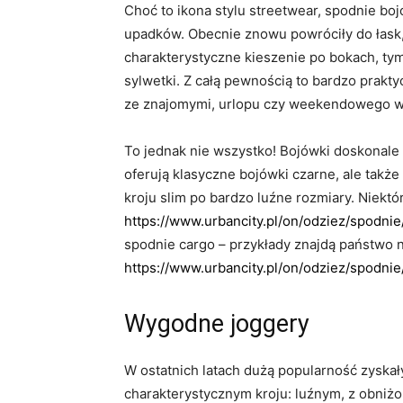
Choć to ikona stylu streetwear, spodnie bojó
upadków. Obecnie znowu powróciły do łask,
charakterystyczne kieszenie po bokach, tym
sylwetki. Z całą pewnością to bardzo prakty
ze znajomymi, urlopu czy weekendowego w
To jednak nie wszystko! Bojówki doskonale 
oferują klasyczne bojówki czarne, ale takż
kroju slim po bardzo luźne rozmiary. Niekt
https://www.urbancity.pl/on/odziez/spodnie
spodnie cargo – przykłady znajdą państwo 
https://www.urbancity.pl/on/odziez/spodni
Wygodne joggery
W ostatnich latach dużą popularność zyskał
charakterystycznym kroju: luźnym, z obniż