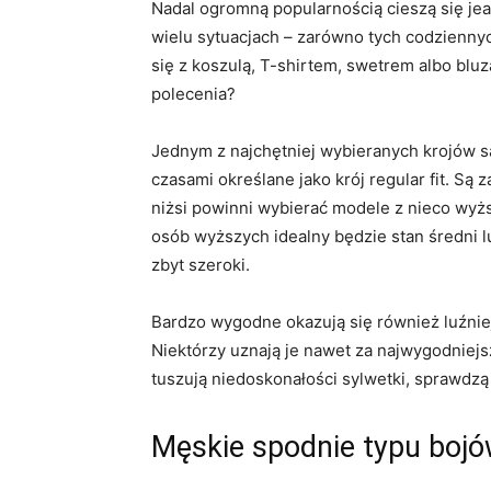
Nadal ogromną popularnością cieszą się je
wielu sytuacjach – zarówno tych codziennych
się z koszulą, T-shirtem, swetrem albo blu
polecenia?
Jednym z najchętniej wybieranych krojów 
czasami określane jako krój regular fit. Są 
niżsi powinni wybierać modele z nieco wyż
osób wyższych idealny będzie stan średni lub
zbyt szeroki.
Bardzo wygodne okazują się również luźniej
Niektórzy uznają je nawet za najwygodniejsz
tuszują niedoskonałości sylwetki, sprawdzą
Męskie spodnie typu bojó