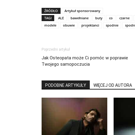
ŹRÓDŁO
Artykuł sponsorowany
TAGI
ALE
bawełniane
buty
co
czarne
modele
obuwie
projektanci
spodnie
spodn
Poprzedni artykuł
Jak Osteopata może Ci pomóc w poprawie
Twojego samopoczucia
PODOBNE ARTYKUŁY
WIĘCEJ OD AUTORA