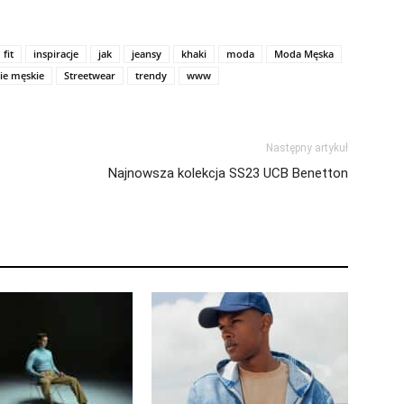
fit
inspiracje
jak
jeansy
khaki
moda
Moda Męska
ie męskie
Streetwear
trendy
www
Następny artykuł
Najnowsza kolekcja SS23 UCB Benetton