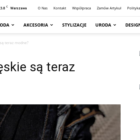
C
23.8
O Nas
Kontakt
Współpraca
Zamów Artykuł
Polityk
Warszawa
ODA
AKCESORIA
STYLIZACJE
URODA
DESIG
 są teraz modne?
skie są teraz