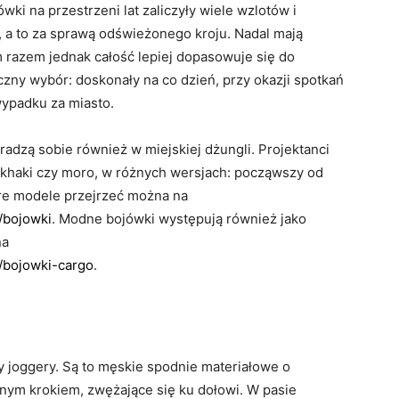
wki na przestrzeni lat zaliczyły wiele wzlotów i
 a to za sprawą odświeżonego kroju. Nadal mają
 razem jednak całość lepiej dopasowuje się do
czny wybór: doskonały na co dzień, przy okazji spotkań
ypadku za miasto.
radzą sobie również w miejskiej dżungli. Projektanci
e khaki czy moro, w różnych wersjach: począwszy od
óre modele przejrzeć można na
/bojowki
. Modne bojówki występują również jako
na
e/bojowki-cargo
.
y joggery. Są to męskie spodnie materiałowe o
onym krokiem, zwężające się ku dołowi. W pasie