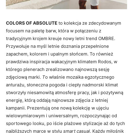
COLORS OF ABSOLUTE
to kolekcja ze zdecydowanym
focusem na paletę barw, która w połączeniu z
tradycyjnym krojem kreuje nowy letni trend OMBRE.
Przywołuje na myśl letnie doznania przepełnione
zapachem, kolorem i upalnym słońcem. To również
prawdziwa inspiracja wakacyjnym klimatem Rodos, w
którego plenerach zrealizowano najnowszą sesję
zdjęciową marki.
T
o właśnie mozaika egzotycznego
anturażu, słoneczna pogoda i ciepły nadmorski klimat
stworzyły niesamowitą atmosferę pracy, jak i pozytywną
energię, którą oddają najnowsze zdjęcia z letniej
kampanii. Prezentują one nową kolekcję w ujęciu
wielowymiarowym i uniwersalnym, rozpoczynając od
sportowego looku, po iście plażowe stylizacje aż do tych
najbliższych marce w stylu
smart casual
. Każdy miłośnik