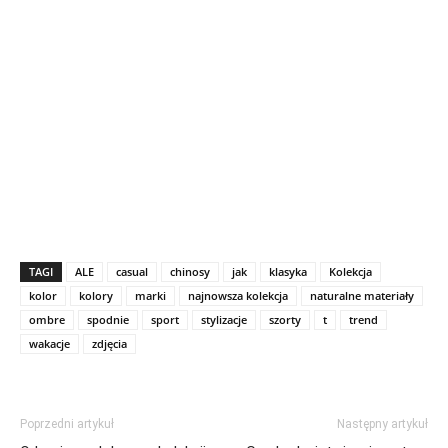
TAGI
ALE
casual
chinosy
jak
klasyka
Kolekcja
kolor
kolory
marki
najnowsza kolekcja
naturalne materiały
ombre
spodnie
sport
stylizacje
szorty
t
trend
wakacje
zdjęcia
Poprzedni artykuł
Następny artykuł