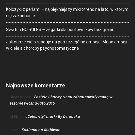
Kolczyki z perłami – najpiękniejszy mikrotrend na lato, w którym
się zakochacie
Swatch NO RULES – zegarki dla buntowników bez granic
Jak nasze ciało reaguje na poszczególne emocje. Mapa emocji
w ciele a choroby psychosomatyczne
Najnowsze komentarze
Pastele i barwy ziemi zdominowały modę w
Blog Ozonee
-
sezonie wiosna-lato 2015
„Celebrity” marki By Dziubeka
AJ Risso
-
Sukienki na Majówkę
lenka
-