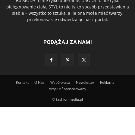
Bo MODA to nie tylko ubieranie, URODA to nie tylko
pielęgnowanie ciała, STYL to nie tylko sposób przedstawienia
siebie – wszystko to sztuka, a ile ona może mieć twarzy,
przekonasz się odwiedzając nasz portal.
PODĄŻAJ ZA NAMI
Kontakt
O Nas
Współpraca
Newsletter
Reklama
Artykuł Sponsorowany
© fashionmedia.pl