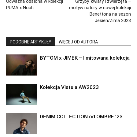
Odważna odsłona w kolekcji
Grzyby, kwiaty i zwierzęta –
PUMA x Noah
motyw natury w nowej kolekcji
Benettona na sezon
Jesień/Zima 2023
PODOBNE ARTYKUŁY
WIĘCEJ OD AUTORA
BYTOM x JIMEK – limitowana kolekcja
Kolekcja Vistula AW2023
DENIM COLLECTION od OMBRE ’23