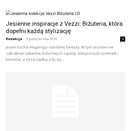
Jesienne inspiracje z Vezzi: Biżuteria, która
dopełni każdą stylizację
Redakcja
-
3 października 2024
0
Jesień kocha elegancję i odrobinę fantazji. W tym sezonie nie
zabraknie żakietów, kolorowych rajstop, klasycznych czółenek i
beretów, a Vezzi zadba o to, by...