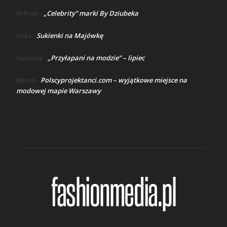
„Celebrity” marki By Dziubeka
AJ Risso
-
Sukienki na Majówkę
lenka
-
„Przyłapani na modzie” – lipiec
Gabriella
-
Polscyprojektanci.com – wyjątkowe miejsce na
Marcin
-
modowej mapie Warszawy