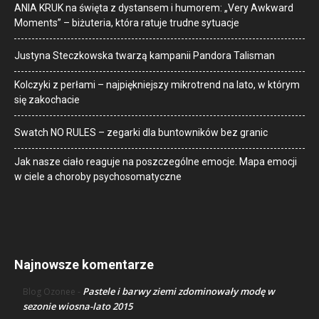
ANIA KRUK na święta z dystansem i humorem: „Very Awkward
Moments” – biżuteria, która ratuje trudne sytuacje
Justyna Steczkowska twarzą kampanii Pandora Talisman
Kolczyki z perłami – najpiękniejszy mikrotrend na lato, w którym
się zakochacie
Swatch NO RULES – zegarki dla buntowników bez granic
Jak nasze ciało reaguje na poszczególne emocje. Mapa emocji
w ciele a choroby psychosomatyczne
Najnowsze komentarze
Pastele i barwy ziemi zdominowały modę w
Blog Ozonee
-
sezonie wiosna-lato 2015