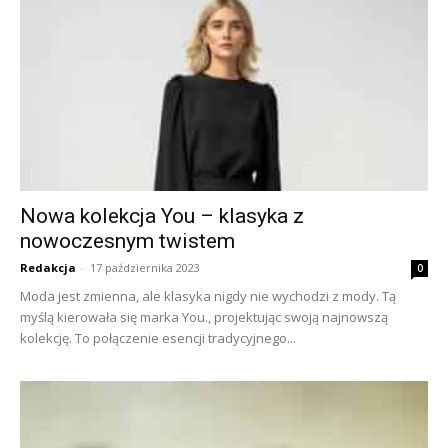
Nowa kolekcja You – klasyka z
nowoczesnym twistem
Redakcja
-
17 października 2023
0
Moda jest zmienna, ale klasyka nigdy nie wychodzi z mody. Tą
myślą kierowała się marka You., projektując swoją najnowszą
kolekcję. To połączenie esencji tradycyjnego...