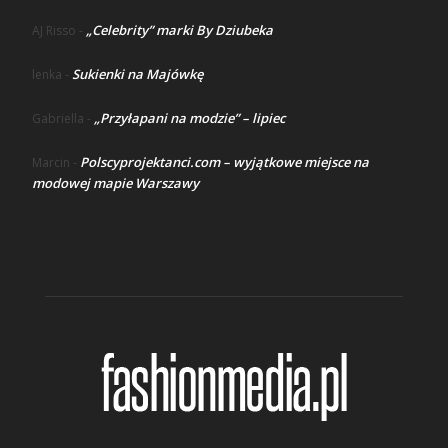
„Celebrity” marki By Dziubeka
AJ Risso
-
Sukienki na Majówkę
lenka
-
„Przyłapani na modzie” – lipiec
Gabriella
-
Polscyprojektanci.com – wyjątkowe miejsce na
Marcin
-
modowej mapie Warszawy