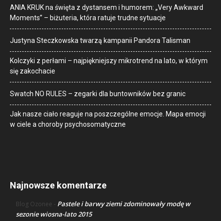
ANIA KRUK na święta z dystansem i humorem: „Very Awkward
Moments” – biżuteria, która ratuje trudne sytuacje
Justyna Steczkowska twarzą kampanii Pandora Talisman
Kolczyki z perłami – najpiękniejszy mikrotrend na lato, w którym
się zakochacie
Swatch NO RULES – zegarki dla buntowników bez granic
Jak nasze ciało reaguje na poszczególne emocje. Mapa emocji
w ciele a choroby psychosomatyczne
Najnowsze komentarze
Pastele i barwy ziemi zdominowały modę w
Blog Ozonee
-
sezonie wiosna-lato 2015