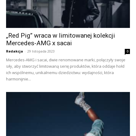
„Red Pig” wraca w limitowanej kolekcji
Mercedes-AMG x sacai
Redakcja
-
29 listopada 2023
0
Mercedes-AMG i sacai, dwie renomowane marki, połączyły swoje
siły, aby stworzyć limitowaną serię produktów, która oddaje hołd
ich wspólnemu, unikalnemu dziedzictwu: wydajności, która
harmonijnie...