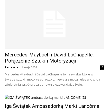
Mercedes-Maybach i David LaChapelle:
Połączenie Sztuki i Motoryzacji
Redakcja
-
6 maja 2024
0
Mercedes-Maybach i David LaChapelle to nazwiska, które w
świecie sztuki i motoryzacji rozbrzmiewają z mocą i elegancją. Ich
wieloletnia współpraca ponownie ożywa, dając życie...
Iga Świątek Ambasadorką Marki Lancôme