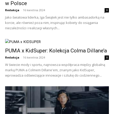
w Polsce
Redakcja
-
16 kwietnia 2024
0
Jako światowa liderka, Iga Świątek jest nie tylko ambasadorką na
korcie, ale również poza nim, inspirując kobiety do osiągania
niezależności i realizacji własnych...
PUMA x KidSuper: Kolekcja Colma Dillane’a
Redakcja
-
16 kwietnia 2024
0
W świecie mody i sportu, najnowsza współpraca między globalną
marką PUMA a Colmem Dillane'em, znanym jako KidSuper,
wprowadza odświeżające innowacje i sztukę do codziennego...