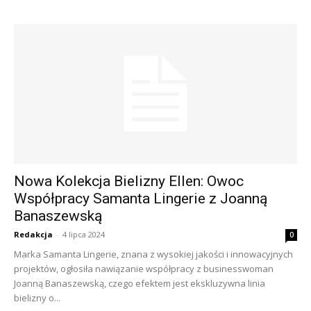
Nowa Kolekcja Bielizny Ellen: Owoc
Współpracy Samanta Lingerie z Joanną
Banaszewską
Redakcja
-
4 lipca 2024
0
Marka Samanta Lingerie, znana z wysokiej jakości i innowacyjnych
projektów, ogłosiła nawiązanie współpracy z businesswoman
Joanną Banaszewską, czego efektem jest ekskluzywna linia
bielizny o...