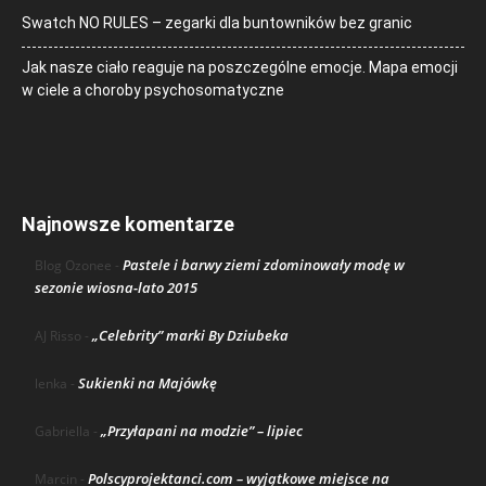
Swatch NO RULES – zegarki dla buntowników bez granic
Jak nasze ciało reaguje na poszczególne emocje. Mapa emocji
w ciele a choroby psychosomatyczne
Najnowsze komentarze
Pastele i barwy ziemi zdominowały modę w
Blog Ozonee
-
sezonie wiosna-lato 2015
„Celebrity” marki By Dziubeka
AJ Risso
-
Sukienki na Majówkę
lenka
-
„Przyłapani na modzie” – lipiec
Gabriella
-
Polscyprojektanci.com – wyjątkowe miejsce na
Marcin
-