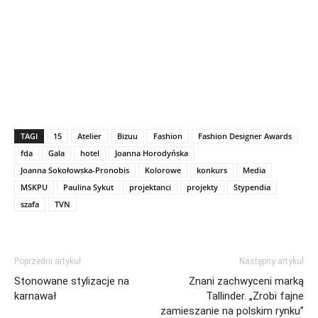
TAGI
15
Atelier
Bizuu
Fashion
Fashion Designer Awards
fda
Gala
hotel
Joanna Horodyńska
Joanna Sokołowska-Pronobis
Kolorowe
konkurs
Media
MSKPU
Paulina Sykut
projektanci
projekty
Stypendia
szafa
TVN
Poprzedni artykuł
Następny artykuł
Stonowane stylizacje na
Znani zachwyceni marką
karnawał
Tallinder. „Zrobi fajne
zamieszanie na polskim rynku”