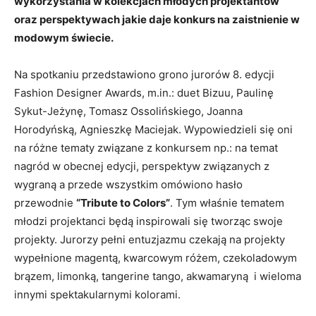
wykorzystania w kolekcjach młodych projektantów
oraz perspektywach jakie daje konkurs na zaistnienie w
modowym świecie.
Na spotkaniu przedstawiono grono jurorów 8. edycji
Fashion Designer Awards, m.in.: duet Bizuu, Paulinę
Sykut-Jeżynę, Tomasz Ossolińskiego, Joanna
Horodyńską, Agnieszkę Maciejak. Wypowiedzieli się oni
na różne tematy związane z konkursem np.: na temat
nagród w obecnej edycji, perspektyw związanych z
wygraną a przede wszystkim omówiono hasło
przewodnie
“Tribute to Colors”
. Tym właśnie tematem
młodzi projektanci będą inspirowali się tworząc swoje
projekty. Jurorzy pełni entuzjazmu czekają na projekty
wypełnione magentą, kwarcowym różem, czekoladowym
brązem, limonką, tangerine tango, akwamaryną i wieloma
innymi spektakularnymi kolorami.