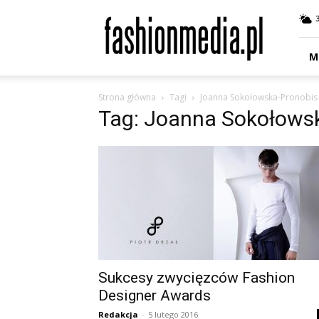
fashionmedia.pl
–
Moda
|
M
Uroda
|
Strona główna
Tagi
Joanna Sokołowska-Pronobis
Styl
Tag: Joanna Sokołows
|
Trendy
|
Design
Sukcesy zwycięzców Fashion
Designer Awards
Redakcja
-
5 lutego 2016