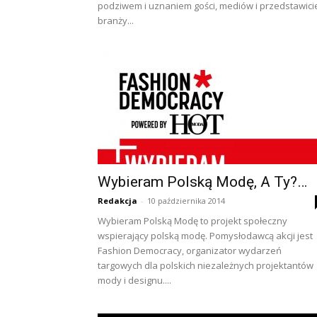
podziwem i uznaniem gości, mediów i przedstawicie
branży...
Wybieram Polską Modę, A Ty?…
Redakcja
-
10 października 2014
Wybieram Polską Modę to projekt społeczny
wspierający polską modę. Pomysłodawcą akcji jest
Fashion Democracy, organizator wydarzeń
targowych dla polskich niezależnych projektantów
mody i designu....