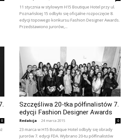
11 stycznia w stylowym H15 Boutique Hotel przy ul.
Poznańskiej 15 odbyło się oficjalne rozpoczęcie 8.
edycji topowego konkursu Fashion Designer Awards.
Przedstawiono jurorów,...
7.
Szczęśliwa 20-tka półfinalistów 7.
edycji Fashion Designer Awards
Redakcja
-
24 marca 2015
0
0
uż
23 marca w H15 Boutique Hotel odbyły się obrady
jurorów 7. edycji FDA. Wybrano 20-tu półfinalistów