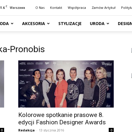
C
31.6
O Nas
Kontakt
Współpraca
Zamów Artykuł
Polity
Warszawa
ODA
AKCESORIA
STYLIZACJE
URODA
DESIG
ka-Pronobis
Kolorowe spotkanie prasowe 8.
edycji Fashion Designer Awards
Redakcja
-
13 stycznia 2016
0
0