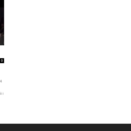
0
4
 i