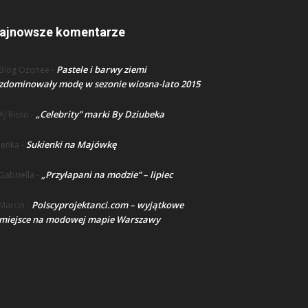
ajnowsze komentarze
Pastele i barwy ziemi
Blog Ozonee
-
zdominowały modę w sezonie wiosna-lato 2015
„Celebrity” marki By Dziubeka
AJ Risso
-
Sukienki na Majówkę
lenka
-
„Przyłapani na modzie” – lipiec
Gabriella
-
Polscyprojektanci.com – wyjątkowe
Marcin
-
miejsce na modowej mapie Warszawy