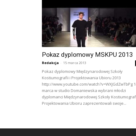
Pokaz dyplomowy MSKPU 2013
Redakcja
-
15 marca 2013
Pokaz dyplomowy Międzynarodowej Szkoły
Kostiumografii i Projektowania Ubioru 2013
http://www.youtube.com/watch?v=WXJGdZwTbPg 1
marca w studio Domaniewska wybrani młodzi
dyplomanci Międzynarodowej Szkoły Kostiumografii
Projektowania Ubioru zaprezentowali swoje...