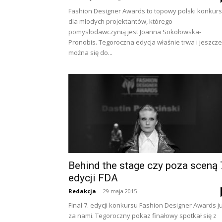
Fashion Designer Awards to topowy polski konkurs
dla młodych projektantów, którego
pomysłodawczynią jest Joanna Sokołowska-
Pronobis. Tegoroczna edycja właśnie trwa i jeszcze
można się do...
Behind the stage czy poza sceną 
edycji FDA
Redakcja
-
29 maja 2015
Finał 7. edycji konkursu Fashion Designer Awards j
za nami. Tegoroczny pokaz finałowy spotkał się z