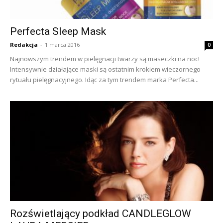
Perfecta Sleep Mask
Redakcja
-
1 marca 2016
0
Najnowszym trendem w pielęgnacji twarzy są maseczki na noc!
Intensywnie działające maski są ostatnim krokiem wieczornego
rytuału pielęgnacyjnego. Idąc za tym trendem marka Perfecta...
Rozświetlający podkład CANDLEGLOW