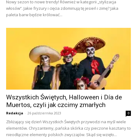
Nowy sezon to nowe trendy! Również w kategorii „stylizacja
włosów”. Jakie fryzury i cięcia zdominują tę jesień i zimę? Jaka
paleta barw będzie królować...
Wszystkich Świętych, Halloween i Día de
Muertos, czyli jak czcimy zmarłych
Redakcja
-
26 października 2023
0
Zbliżający się dzień Wszystkich Świętych przywodzi na myśl wiele
elementów. Chryzantemy, pańska skórka czy pieczone kasztany to
nieodłączne elementy polskich zwyczajów. Skąd się wzięło...