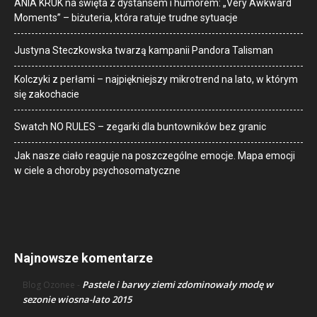
ANIA KRUK na święta z dystansem i humorem: „Very Awkward
Moments” – biżuteria, która ratuje trudne sytuacje
Justyna Steczkowska twarzą kampanii Pandora Talisman
Kolczyki z perłami – najpiękniejszy mikrotrend na lato, w którym
się zakochacie
Swatch NO RULES – zegarki dla buntowników bez granic
Jak nasze ciało reaguje na poszczególne emocje. Mapa emocji
w ciele a choroby psychosomatyczne
Najnowsze komentarze
Pastele i barwy ziemi zdominowały modę w
Blog Ozonee
-
sezonie wiosna-lato 2015