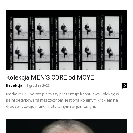
Kolekcja MEN’S CORE od MOYE
Redakcja
-
9 grudnia 2022
0
Marka MOYE po raz pierwszy prezentuje kapsułową kolekcję w
pełni dedykowaną mężczyznom. Jest ona kolejnym krokiem na
drodze rozwoju marki - naturalnym i organicznym...