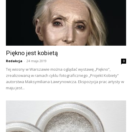
Piękno jest kobietą
Redakcja
-
24 maja 2019
0
Tej wiosny w Warszawie można oglądać wystawę „Piękno”,
zrealizowaną w ramach cyklu fotograficznego „Projekt Kobiety”
autorstwa Maksymiliana Ławrynowicza. Ekspozycja prac artysty w
maju jest...