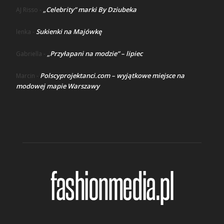
„Celebrity” marki By Dziubeka
AJ Risso
-
Sukienki na Majówkę
lenka
-
„Przyłapani na modzie” – lipiec
Gabriella
-
Polscyprojektanci.com – wyjątkowe miejsce na
Marcin
-
modowej mapie Warszawy