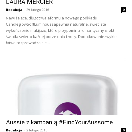
LAURA MERCIER
Redakcja
-
29 lutego 2016
0
Nawilżająca, długotrwałaformuła nowego podkładu
CandleglowSoftLuminouszapewnia naturalne, świetliste
wykończenie makijażu, które przypomina romantyczny efekt
światła świec o każdej porze dnia i nocy. Dodatkowoniezwykle
łatwo rozprowadza sięi...
Aussie z kampanią #FindYourAussome
Redakcja
-
2 lutego 2016
0