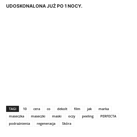
UDOSKONALONA JUŻ PO 1 NOCY.
TAGI
10
cera
co
dekolt
film
jak
marka
maseczka
maseczki
maski
oczy
peeling
PERFECTA
podrażnienia
regeneracja
Skóra