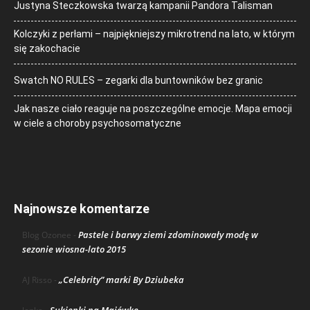
Justyna Steczkowska twarzą kampanii Pandora Talisman
Kolczyki z perłami – najpiękniejszy mikrotrend na lato, w którym
się zakochacie
Swatch NO RULES – zegarki dla buntowników bez granic
Jak nasze ciało reaguje na poszczególne emocje. Mapa emocji
w ciele a choroby psychosomatyczne
Najnowsze komentarze
Pastele i barwy ziemi zdominowały modę w
Blog Ozonee
-
sezonie wiosna-lato 2015
„Celebrity” marki By Dziubeka
AJ Risso
-