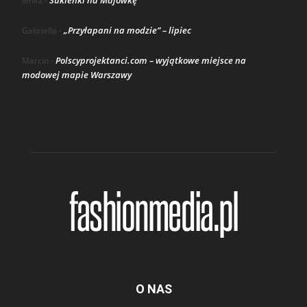
Sukienki na Majówkę
lenka
-
„Przyłapani na modzie” – lipiec
Gabriella
-
Polscyprojektanci.com – wyjątkowe miejsce na
Marcin
-
modowej mapie Warszawy
O NAS