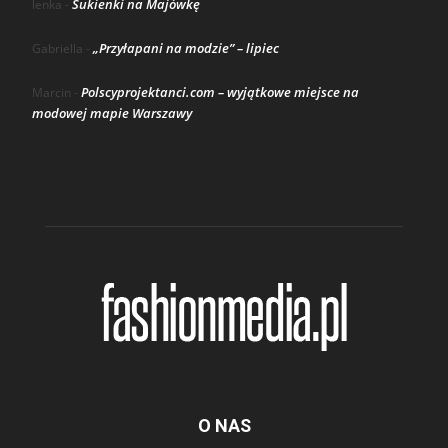
Sukienki na Majówkę
lenka
-
„Przyłapani na modzie” – lipiec
Gabriella
-
Polscyprojektanci.com – wyjątkowe miejsce na
Marcin
-
modowej mapie Warszawy
O NAS