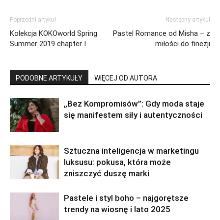
Poprzedni artykuł
Następny artykuł
Kolekcja KOKOworld Spring
Pastel Romance od Misha – z
Summer 2019 chapter I
miłości do finezji
PODOBNE ARTYKUŁY
WIĘCEJ OD AUTORA
„Bez Kompromisów”: Gdy moda staje
się manifestem siły i autentyczności
Sztuczna inteligencja w marketingu
luksusu: pokusa, która może
zniszczyć duszę marki
Pastele i styl boho – najgorętsze
trendy na wiosnę i lato 2025