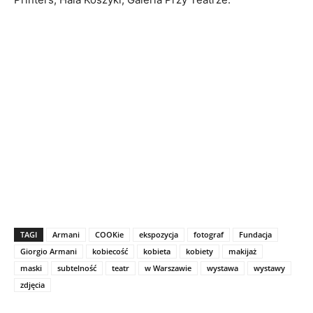
TAGI
Armani
COOKie
ekspozycja
fotograf
Fundacja
Giorgio Armani
kobiecość
kobieta
kobiety
makijaż
maski
subtelność
teatr
w Warszawie
wystawa
wystawy
zdjęcia