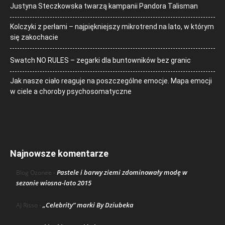
Justyna Steczkowska twarzą kampanii Pandora Talisman
Kolczyki z perłami – najpiękniejszy mikrotrend na lato, w którym
się zakochacie
Swatch NO RULES – zegarki dla buntowników bez granic
Jak nasze ciało reaguje na poszczególne emocje. Mapa emocji
w ciele a choroby psychosomatyczne
Najnowsze komentarze
Pastele i barwy ziemi zdominowały modę w
Blog Ozonee
-
sezonie wiosna-lato 2015
„Celebrity” marki By Dziubeka
AJ Risso
-