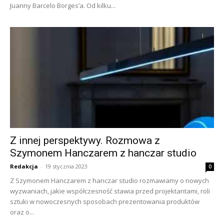
Juanny Barcelo Borges’a. Od kilku...
Z innej perspektywy. Rozmowa z
Szymonem Hanczarem z hanczar studio
Redakcja
-
19 stycznia 2023
0
Z Szymonem Hanczarem z hanczar studio rozmawiamy o nowych
wyzwaniach, jakie współczesność stawia przed projektantami, roli
sztuki w nowoczesnych sposobach prezentowania produktów
oraz o...