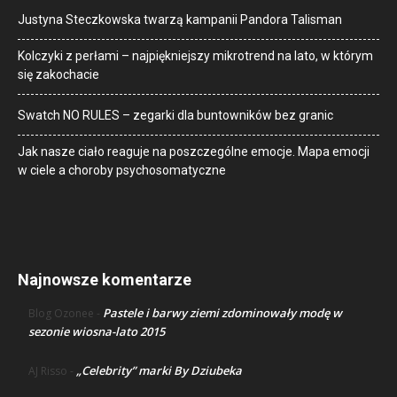
Justyna Steczkowska twarzą kampanii Pandora Talisman
Kolczyki z perłami – najpiękniejszy mikrotrend na lato, w którym
się zakochacie
Swatch NO RULES – zegarki dla buntowników bez granic
Jak nasze ciało reaguje na poszczególne emocje. Mapa emocji
w ciele a choroby psychosomatyczne
Najnowsze komentarze
Pastele i barwy ziemi zdominowały modę w
Blog Ozonee
-
sezonie wiosna-lato 2015
„Celebrity” marki By Dziubeka
AJ Risso
-