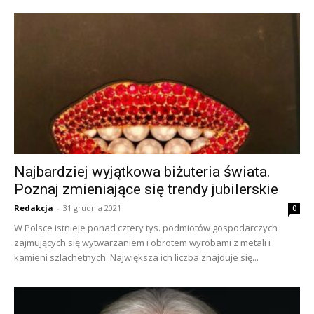
Najbardziej wyjątkowa biżuteria świata.
Poznaj zmieniające się trendy jubilerskie
Redakcja
-
31 grudnia 2021
0
W Polsce istnieje ponad cztery tys. podmiotów gospodarczych
zajmujących się wytwarzaniem i obrotem wyrobami z metali i
kamieni szlachetnych. Największa ich liczba znajduje się...