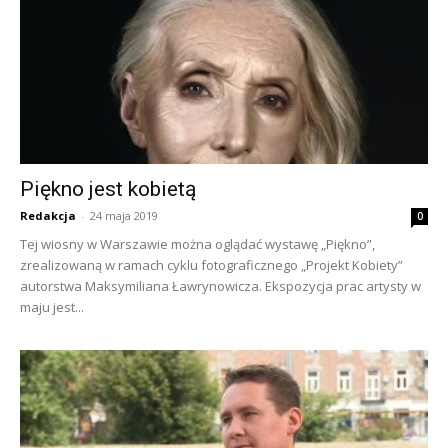
Piękno jest kobietą
Redakcja
-
24 maja 2019
0
Tej wiosny w Warszawie można oglądać wystawę „Piękno”,
zrealizowaną w ramach cyklu fotograficznego „Projekt Kobiety”
autorstwa Maksymiliana Ławrynowicza. Ekspozycja prac artysty w
maju jest...