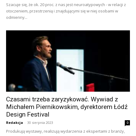
Szacuje się, że ok. 20 proc. z nas jest neuroatypowych - w relacji z
otoczeniem, przestrzenią i znajdującymi się w niej osobami w
odmienny...
Czasami trzeba zaryzykować. Wywiad z
Michałem Piernikowskim, dyrektorem Łódź
Design Festival
Redakcja
-
30 sierpnia 2023
0
Produkują wystawy, realizują wydarzenia z ekspertami z branży,