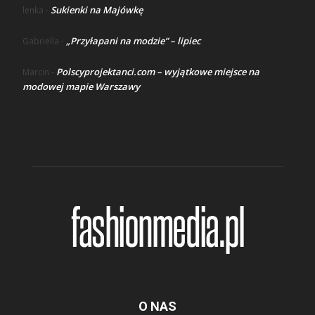
Sukienki na Majówkę
lenka
-
„Przyłapani na modzie” – lipiec
Gabriella
-
Polscyprojektanci.com – wyjątkowe miejsce na
Marcin
-
modowej mapie Warszawy
O NAS