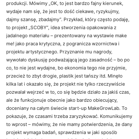
produkcji. Mówimy „OK, to jest bardzo fajny kierunek,
wydaje nam się, że jest to dość ciekawe, ryzykujmy,
dajmy szansę, zbadajmy”. Przykład, który często podaję,
to projekt „SCOBY”, idea stworzenia opakowania z
jadalnego materiału – prezentowany na wystawie make
me! jako praca krytyczna, z pogranicza wzornictwa i
projektu artystycznego. Przyznanie mu nagrody,
wywołało dyskusję podważającą jego zasadność – bo po
co, to nie jest wydajne, bo ekonomia tego nie przyjmie,
przecież to zbyt drogie, plastik jest tańszy itd. Minęło
kilka lat i okazało się, że projekt nie tylko rzeczywiście
pozwalał wejrzeć w to, co się będzie działo za jakiś czas,
ale że funkcjonuje obecnie jako bardzo obiecujący,
doceniany na całym świecie start-up MakeGrowLab. To
pokazuje, że czasami trzeba zaryzykować. Komunikujemy
to wprost – mówimy, że nie mamy potwierdzenia, że dany
projekt wymaga badań, sprawdzenia w jaki sposób