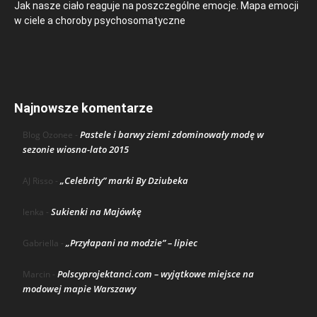
Jak nasze ciało reaguje na poszczególne emocje. Mapa emocji
w ciele a choroby psychosomatyczne
Najnowsze komentarze
Pastele i barwy ziemi zdominowały modę w
Blog Ozonee
-
sezonie wiosna-lato 2015
„Celebrity” marki By Dziubeka
AJ Risso
-
Sukienki na Majówkę
lenka
-
„Przyłapani na modzie” – lipiec
Gabriella
-
Polscyprojektanci.com – wyjątkowe miejsce na
Marcin
-
modowej mapie Warszawy