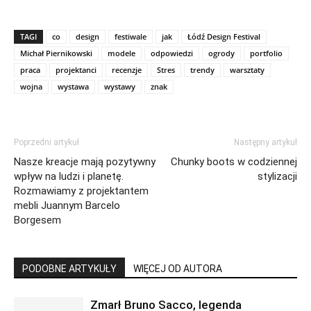
TAGI
co
design
festiwale
jak
Łódź Design Festival
Michał Piernikowski
modele
odpowiedzi
ogrody
portfolio
praca
projektanci
recenzje
Stres
trendy
warsztaty
wojna
wystawa
wystawy
znak
Poprzedni artykuł
Następny artykuł
Nasze kreacje mają pozytywny
Chunky boots w codziennej
wpływ na ludzi i planetę.
stylizacji
Rozmawiamy z projektantem
mebli Juannym Barcelo
Borgesem
PODOBNE ARTYKUŁY
WIĘCEJ OD AUTORA
Zmarł Bruno Sacco, legenda