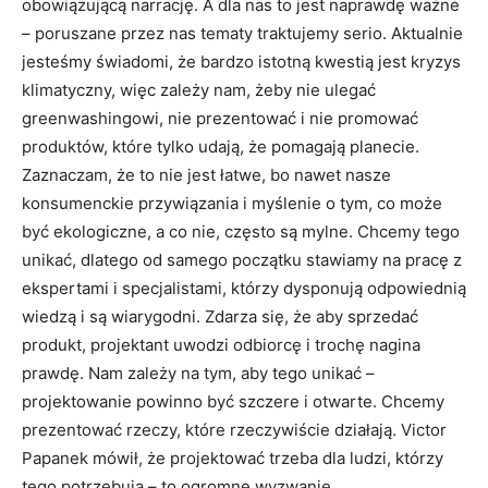
obowiązującą narrację. A dla nas to jest naprawdę ważne
– poruszane przez nas tematy traktujemy serio. Aktualnie
jesteśmy świadomi, że bardzo istotną kwestią jest kryzys
klimatyczny, więc zależy nam, żeby nie ulegać
greenwashingowi, nie prezentować i nie promować
produktów, które tylko udają, że pomagają planecie.
Zaznaczam, że to nie jest łatwe, bo nawet nasze
konsumenckie przywiązania i myślenie o tym, co może
być ekologiczne, a co nie, często są mylne. Chcemy tego
unikać, dlatego od samego początku stawiamy na pracę z
ekspertami i specjalistami, którzy dysponują odpowiednią
wiedzą i są wiarygodni. Zdarza się, że aby sprzedać
produkt, projektant uwodzi odbiorcę i trochę nagina
prawdę. Nam zależy na tym, aby tego unikać –
projektowanie powinno być szczere i otwarte. Chcemy
prezentować rzeczy, które rzeczywiście działają. Victor
Papanek mówił, że projektować trzeba dla ludzi, którzy
tego potrzebują – to ogromne wyzwanie.