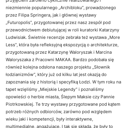
przyjęciem zarówno cyklicznie realizowanego i
niezmiennie popularnego „Archibloku”, prowadzonego
przez Filipa Springera, jak i głównej wystawy
„Futuropolis”, przygotowanej przez nasz zespół pod
przewodnictwem debiutującej w roli kuratorki Katarzyny
Ludwisiak. Świetnie recenzje zebrała też wystawa „More
Less”, która była refleksyjną ekspozycją o architekturze,
przygotowaną przez Katarzynę Waloryszak i Marcina
Waloryszaka z Pracowni MAKAA. Bardzo podobała się
również kolejna odsłona naszego projektu „Słownik
łodzianizmów”, który już od kilku lat jest okazją do
zapoznania się z historią i specyfiką Łodzi. W tym roku na
tapet wzięliśmy „Miejskie Legendy” i poznaliśmy
opowieści o herbie miasta, Ślepym Maksie czy Pannie
Piotrkowskiej. Te trzy wystawy przygotowane pod kątem
potrzeb różnych odbiorców, zarówno pod względem
wieku jaki i kompetencji, były interaktywne,
multimedialne, angażujące. I tak się składa, że były to