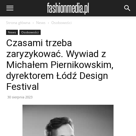
Strona główna
News
Osobowości
News
Osobowości
Czasami trzeba
zaryzykować. Wywiad z
Michałem Piernikowskim,
dyrektorem Łódź Design
Festival
30 sierpnia 2023