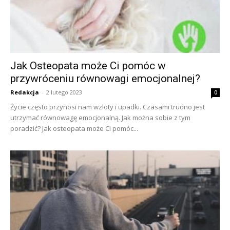
Jak Osteopata może Ci pomóc w
przywróceniu równowagi emocjonalnej?
Redakcja
-
2 lutego 2023
0
Życie często przynosi nam wzloty i upadki. Czasami trudno jest
utrzymać równowagę emocjonalną. Jak można sobie z tym
poradzić? Jak osteopata może Ci pomóc...