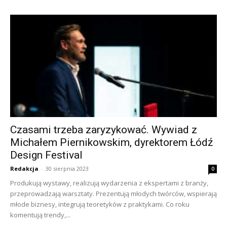
Czasami trzeba zaryzykować. Wywiad z
Michałem Piernikowskim, dyrektorem Łódź
Design Festival
Redakcja
-
30 sierpnia 2023
0
Produkują wystawy, realizują wydarzenia z ekspertami z branży,
przeprowadzają warsztaty. Prezentują młodych twórców, wspierają
młode biznesy, integrują teoretyków z praktykami. Co roku
komentują trendy,...