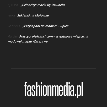
„Celebrity” marki By Dziubeka
AJ Risso
-
Sukienki na Majówkę
lenka
-
„Przyłapani na modzie” – lipiec
Gabriella
-
Polscyprojektanci.com – wyjątkowe miejsce na
Marcin
-
modowej mapie Warszawy