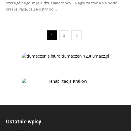
szczególnego, mija ludzi, samochody... Nagle zaczyna się pocić,
drżą jej ręce, czuje ostry ból...
1
2
Ostatnie wpisy