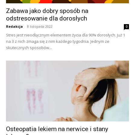
Zabawa jako dobry sposób na
odstresowanie dla dorosłych
Redakcja
-
8 listopada 2022
0
Stres jest nieodłącznym elementem życia dla 90% dorosłych. Już 1
na 3 z nich zmaga się z nim każdego tygodnia. Jednym ze
skutecznych sposobów...
Osteopatia lekiem na nerwice i stany