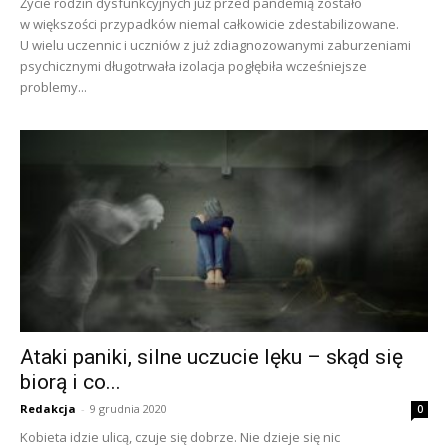
Życie rodzin dysfunkcyjnych już przed pandemią zostało
w większości przypadków niemal całkowicie zdestabilizowane.
U wielu uczennic i uczniów z już zdiagnozowanymi zaburzeniami
psychicznymi długotrwała izolacja pogłębiła wcześniejsze
problemy...
Ataki paniki, silne uczucie lęku – skąd się
biorą i co...
Redakcja
-
9 grudnia 2020
0
Kobieta idzie ulicą, czuje się dobrze. Nie dzieje się nic