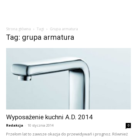
Strona główna
Tagi
Grupa armatura
Tag: grupa armatura
Wyposażenie kuchni A.D. 2014
Redakcja
-
10 stycznia 2014
0
Przełom lat to zawsze okazja do przewidywań i prognoz. Również