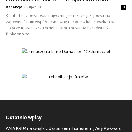
Redakcja
-
9 lipca 2013
0
Komfort to z pewnością najważniejsza rzecz, jaką powinno
zapewniać nam współczesne wnętrze domu lub mieszkania.
Dotyczy to zwłaszcza łazienki, która powinna być również
funkcjonalna....
Ostatnie wpisy
ANIA KRUK na święta z dystansem i humorem: „Very Awkward