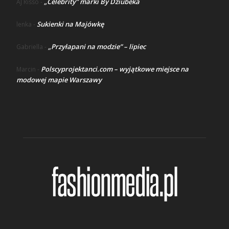
„Celebrity” marki By Dziubeka
AJ Risso
-
Sukienki na Majówkę
lenka
-
„Przyłapani na modzie” – lipiec
Gabriella
-
Polscyprojektanci.com – wyjątkowe miejsce na
Marcin
-
modowej mapie Warszawy