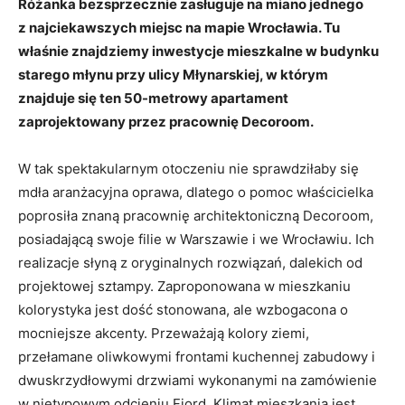
Różanka bezsprzecznie zasługuje na miano jednego
z najciekawszych miejsc na mapie Wrocławia. Tu
właśnie znajdziemy inwestycje mieszkalne w budynku
starego młynu przy ulicy Młynarskiej, w którym
znajduje się ten 50-metrowy apartament
zaprojektowany przez pracownię Decoroom.
W tak spektakularnym otoczeniu nie sprawdziłaby się
mdła aranżacyjna oprawa, dlatego o pomoc właścicielka
poprosiła znaną pracownię architektoniczną Decoroom,
posiadającą swoje filie w Warszawie i we Wrocławiu. Ich
realizacje słyną z oryginalnych rozwiązań, dalekich od
projektowej sztampy. Zaproponowana w mieszkaniu
kolorystyka jest dość stonowana, ale wzbogacona o
mocniejsze akcenty. Przeważają kolory ziemi,
przełamane oliwkowymi frontami kuchennej zabudowy i
dwuskrzydłowymi drzwiami wykonanymi na zamówienie
w nietypowym odcieniu Fiord. Klimat mieszkania jest