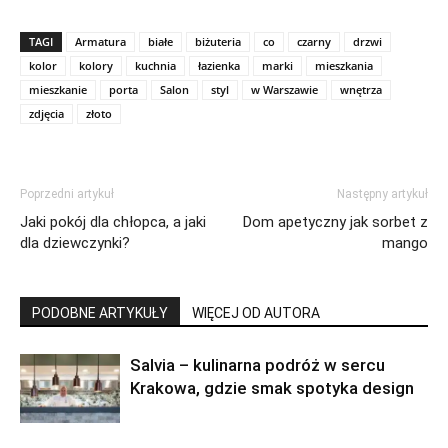
TAGI
Armatura
białe
biżuteria
co
czarny
drzwi
kolor
kolory
kuchnia
łazienka
marki
mieszkania
mieszkanie
porta
Salon
styl
w Warszawie
wnętrza
zdjęcia
złoto
Poprzedni artykuł
Następny artykuł
Jaki pokój dla chłopca, a jaki
Dom apetyczny jak sorbet z
dla dziewczynki?
mango
PODOBNE ARTYKUŁY
WIĘCEJ OD AUTORA
Salvia – kulinarna podróż w sercu
Krakowa, gdzie smak spotyka design