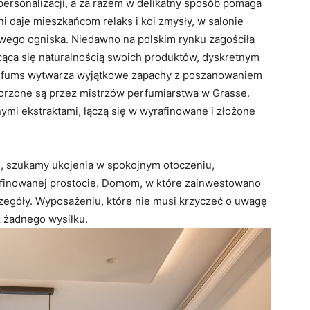
ersonalizacji, a za razem w delikatny sposób pomaga
ni daje mieszkańcom relaks i koi zmysły, w salonie
wego ogniska. Niedawno na polskim rynku zagościła
cąca się naturalnością swoich produktów, dyskretnym
arfums wytwarza wyjątkowe zapachy z poszanowaniem
worzone są przez mistrzów perfumiarstwa w Grasse.
nymi ekstraktami, łączą się w wyrafinowane i złożone
su, szukamy ukojenia w spokojnym otoczeniu,
rafinowanej prostocie. Domom, w które zainwestowano
czegóły. Wyposażeniu, które nie musi krzyczeć o uwagę
z żadnego wysiłku.