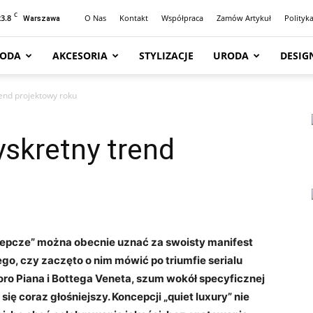
C
23.8
O Nas
Kontakt
Współpraca
Zamów Artykuł
Polityk
Warszawa
ODA
AKCESORIA
STYLIZACJE
URODA
DESIG
rend projektowy roku
yskretny trend
epcze” można obecnie uznać za swoisty manifest
ego, czy zaczęto o nim mówić po triumfie serialu
Loro Piana i Bottega Veneta, szum wokół specyficznej
ię coraz głośniejszy. Koncepcji „quiet luxury” nie