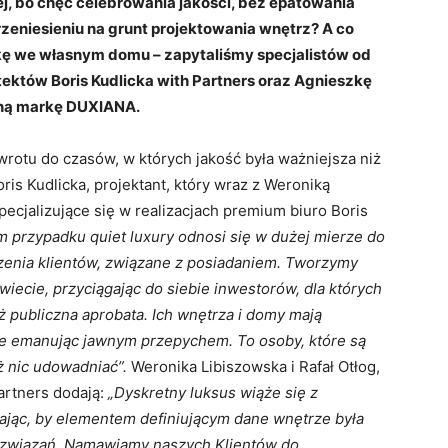
, bo chęć celebrowania jakości, bez epatowania
rzeniesieniu na grunt projektowania wnętrz? A co
kę we własnym domu – zapytaliśmy specjalistów od
tektów Boris Kudlicka with Partners oraz Agnieszkę
czną markę DUXIANA.
rotu do czasów, w których jakość była ważniejsza niż
oris Kudlicka, projektant, który wraz z Weroniką
pecjalizujące się w realizacjach premium biuro Boris
m przypadku quiet luxury odnosi się w dużej mierze do
zenia klientów, związane z posiadaniem. Tworzymy
świecie, przyciągając do siebie inwestorów, dla których
ż publiczna aprobata. Ich wnętrza i domy mają
ie emanując jawnym przepychem. To osoby, które są
ż nic udowadniać”.
Weronika Libiszowska i Rafał Otłog,
artners dodają:
„Dyskretny luksus wiąże się z
ając, by elementem definiującym dane wnętrze była
ozwiązań. Namawiamy naszych Klientów do