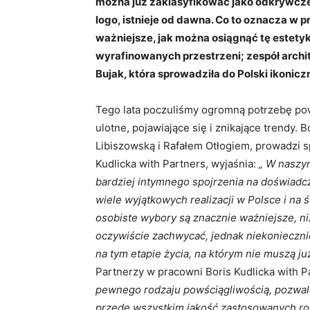
można już zaklasyfikować jako odkrywczej
logo, istnieje od dawna. Co to oznacza w p
ważniejsze, jak można osiągnąć tę estety
wyrafinowanych przestrzeni; zespół archi
Bujak, która sprowadziła do Polski ikoni
Tego lata poczuliśmy ogromną potrzebę pow
ulotne, pojawiające się i znikające trendy. B
Libiszowską i Rafałem Otłogiem, prowadzi s
Kudlicka with Partners, wyjaśnia:
„ W naszy
bardziej intymnego spojrzenia na doświadc
wiele wyjątkowych realizacji w Polsce i na 
osobiste wybory są znacznie ważniejsze, ni
oczywiście zachwycać, jednak niekonieczn
na tym etapie życia, na którym nie muszą ju
Partnerzy w pracowni Boris Kudlicka with P
pewnego rodzaju powściągliwością, pozwal
przede wszystkim jakość zastosowanych r