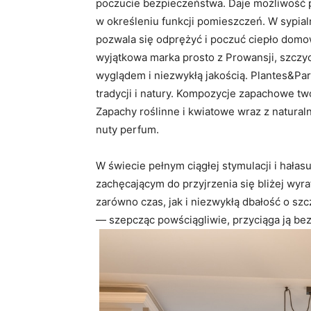
poczucie bezpieczeństwa. Daje możliwość p
w określeniu funkcji pomieszczeń. W sypial
pozwala się odprężyć i poczuć ciepło domo
wyjątkowa marka prosto z Prowansji, szczy
wyglądem i niezwykłą jakością. Plantes&P
tradycji i natury. Kompozycje zapachowe t
Zapachy roślinne i kwiatowe wraz z natural
nuty perfum.
W świecie pełnym ciągłej stymulacji i hała
zachęcającym do przyjrzenia się bliżej wy
zarówno czas, jak i niezwykłą dbałość o sz
— szepcząc powściągliwie, przyciąga ją be