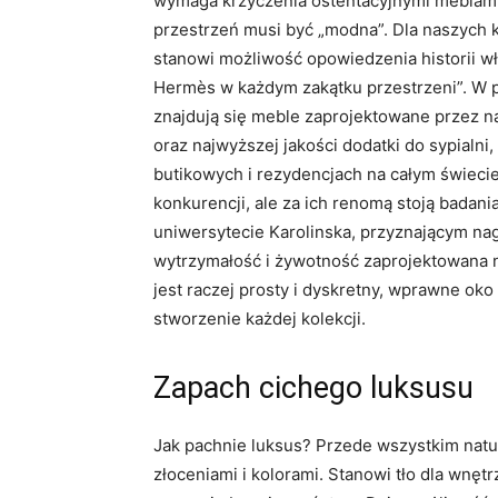
wymaga krzyczenia ostentacyjnymi meblami 
przestrzeń musi być „modna”. Dla naszych k
stanowi możliwość opowiedzenia ​historii 
Hermès w każdym zakątku przestrzeni”. W 
znajdują się meble zaprojektowane przez n
oraz najwyższej jakości dodatki do sypialn
butikowych i rezydencjach na całym świeci
konkurencji, ale za ich renomą stoją badan
uniwersytecie Karolinska, przyznającym na
wytrzymałość i żywotność zaprojektowana n
jest raczej prosty i dyskretny, wprawne ok
stworzenie każdej kolekcji.
Zapach cichego luksusu
Jak pachnie luksus? Przede wszystkim natur
złoceniami i kolorami. Stanowi tło dla wnęt