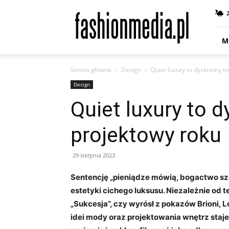
fashionmedia.pl
–
Moda
|
M
Uroda
|
Strona główna
Design
Quiet luxury to dyskretny t
Styl
|
Design
Trendy
Quiet luxury to d
|
Design
projektowy roku
29 sierpnia 2023
Sentencję „pieniądze mówią, bogactwo sz
estetyki cichego luksusu. Niezależnie od t
„Sukcesja”, czy wyrósł z pokazów Brioni, 
idei mody oraz projektowania wnętrz staje s