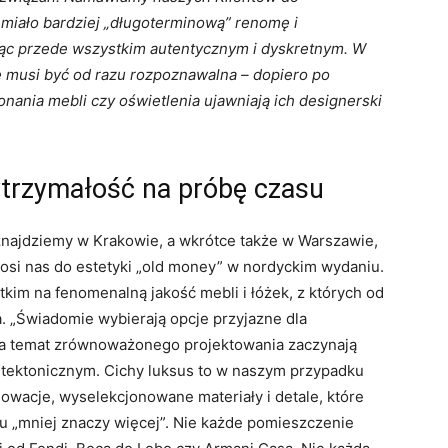
miało bardziej „długoterminową” renomę i
ąc przede wszystkim autentycznym i dyskretnym. W
 musi być od razu rozpoznawalna – dopiero po
onania mebli czy oświetlenia ujawniają ich designerski
wytrzymałość na próbę czasu
najdziemy w Krakowie, a wkrótce także w Warszawie,
enosi nas do estetyki „old money” w nordyckim wydaniu.
kim na fenomenalną jakość mebli i łóżek, z których od
a. „Świadomie wybierają opcje przyjazne dla
 na temat zrównoważonego projektowania zaczynają
itektonicznym. Cichy luksus to w naszym przypadku
owacje, wyselekcjonowane materiały i detale, które
 „mniej znaczy więcej”. Nie każde pomieszczenie