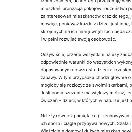
Moim zdaniem, do którego przekonuję właś
mieszkań, aranżacja pokojów rodzeństwa p
zainteresowań mieszkańców oraz do tego, j
mówiąc, ponieważ każde z dzieci jest inne, 
skrojonych na ich miarę wnętrzach będą czu
i w pełni rozwijać swoją osobowość.
Oczywiście, przede wszystkim należy zadba
odpowiednie warunki do wszystkich wykonyw
dopasowanym do wzrostu dziecka krzesłem),
zabawy. W tym przypadku chodzi głównie o 
mogłoby się rozłożyć ze swoimi skarbami, b
Jeśli pomieszczenie ma większy metraż, je
ćwiczeń – dzieci, w których w naturze jest
Należy również pamiętać o przechowywaniu u
ich sporo i ciągle przybywa nowych. Szafa 
Właściciele domów i dużych mieszkań powin