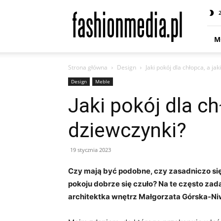
fashionmedia.pl
–
Moda
|
M
Uroda
|
Strona główna
Design
Jaki pokój dla chłopca, a jak
Styl
|
Design
Meble
Trendy
Jaki pokój dla ch
|
Design
dziewczynki?
19 stycznia 2023
Czy mają być podobne, czy zasadniczo się 
pokoju dobrze się czuło? Na te często z
architektka wnętrz Małgorzata Górska-Ni