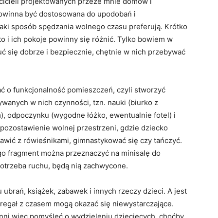
cicieli projektowanych przeze mnie domów i
owinna być dostosowana do upodobań i
aki sposób spędzania wolnego czasu preferują. Krótko
to i ich pokoje powinny się różnić. Tylko bowiem w
ć się dobrze i bezpiecznie, chętnie w nich przebywać
ć o funkcjonalność pomieszczeń, czyli stworzyć
anych w nich czynności, tzn. nauki (biurko z
 odpoczynku (wygodne łóżko, ewentualnie fotel) i
pozostawienie wolnej przestrzeni, gdzie dziecko
awić z rówieśnikami, gimnastykować się czy tańczyć.
go fragment można przeznaczyć na minisalę do
 potrzeba ruchu, będą nią zachwycone.
brań, książek, zabawek i innych rzeczy dzieci. A jest
i regał z czasem mogą okazać się niewystarczające.
ni więc pomyśleć o wydzieleniu dziecięcych, choćby