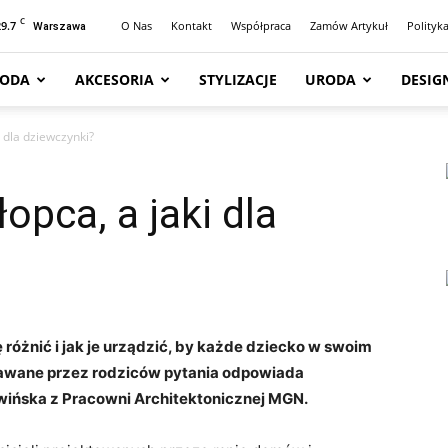
C
29.7
O Nas
Kontakt
Współpraca
Zamów Artykuł
Polityk
Warszawa
ODA
AKCESORIA
STYLIZACJE
URODA
DESIG
i dla dziewczynki?
łopca, a jaki dla
różnić i jak je urządzić, by każde dziecko w swoim
adawane przez rodziców pytania odpowiada
wińska z Pracowni Architektonicznej MGN.