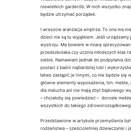
niewielkich garderób. W nich wszystko znaj
będzie utrzymać porządek.
I wreszcie aranżacja wnętrza. To ona ma n
dzieci nie są tu wyjątkiem. Jeśli urządzamy
wystroju. Ma bowiem w miarę sprecyzowany 
przedszkolaka czy ucznia młodszych klas ra
siebie. Namawiam jednak do podpytania dzi
postaci z baśni najbardziej lubi i wykorzys
łatwo zastąpić je innymi, co nie będzie się
główne elementy wyposażenia, tzn. meble, 
dla malucha ani nie mają zbyt bajkowego wyg
– chciałoby się powiedzieć – dorosłe meble
wszystkich do takiego zdroworozsądkoweg
Przedstawione w artykule przemyślenia był
rodzeństwa – sześcioletniej dziewczynki i 