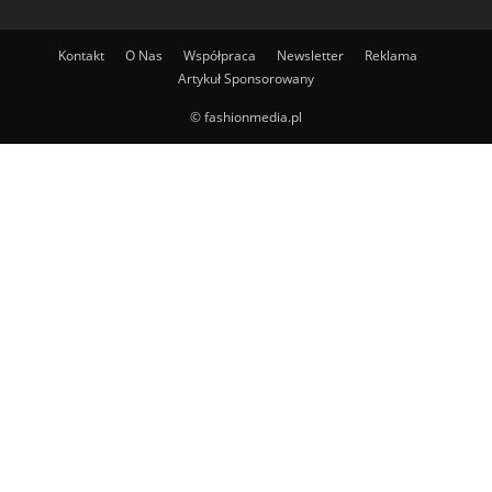
Kontakt
O Nas
Współpraca
Newsletter
Reklama
Artykuł Sponsorowany
© fashionmedia.pl