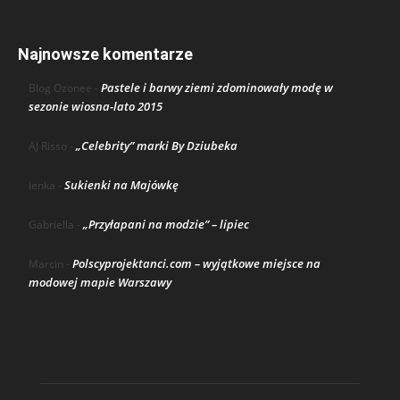
Najnowsze komentarze
Pastele i barwy ziemi zdominowały modę w
Blog Ozonee
-
sezonie wiosna-lato 2015
„Celebrity” marki By Dziubeka
AJ Risso
-
Sukienki na Majówkę
lenka
-
„Przyłapani na modzie” – lipiec
Gabriella
-
Polscyprojektanci.com – wyjątkowe miejsce na
Marcin
-
modowej mapie Warszawy