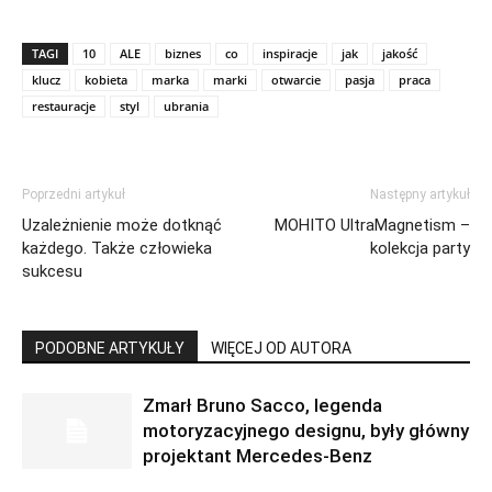
TAGI
10
ALE
biznes
co
inspiracje
jak
jakość
klucz
kobieta
marka
marki
otwarcie
pasja
praca
restauracje
styl
ubrania
Poprzedni artykuł
Następny artykuł
Uzależnienie może dotknąć
MOHITO UltraMagnetism –
każdego. Także człowieka
kolekcja party
sukcesu
PODOBNE ARTYKUŁY
WIĘCEJ OD AUTORA
Zmarł Bruno Sacco, legenda
motoryzacyjnego designu, były główny
projektant Mercedes-Benz