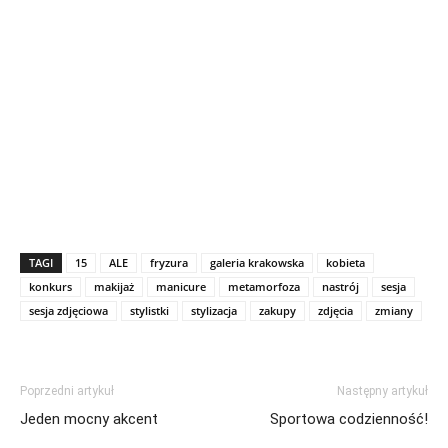
TAGI
15
ALE
fryzura
galeria krakowska
kobieta
konkurs
makijaż
manicure
metamorfoza
nastrój
sesja
sesja zdjęciowa
stylistki
stylizacja
zakupy
zdjęcia
zmiany
Poprzedni artykuł
Następny artykuł
Jeden mocny akcent
Sportowa codzienność!