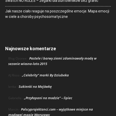
Swatch NO RULES – zegarki dla buntowników bez granic
Jak nasze ciało reaguje na poszczególne emocje. Mapa emocji
w ciele a choroby psychosomatyczne
Najnowsze komentarze
Pastele i barwy ziemi zdominowały modę w
Blog Ozonee
-
sezonie wiosna-lato 2015
„Celebrity” marki By Dziubeka
AJ Risso
-
Sukienki na Majówkę
lenka
-
„Przyłapani na modzie” – lipiec
Gabriella
-
Polscyprojektanci.com – wyjątkowe miejsce na
Marcin
-
modowej mapie Warszawy