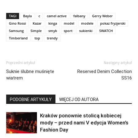
TAGI
Bayla
c
camel active
falbany
Gerry Weber
Gino Rossi
Kazar
kinga
model
modele
pokaz fryzjerski
Samsung
Simple
smyk
sport
sukienki
SWATCH
Timberland
top
trendy
Poprzedni artykuł
Następny artykuł
Suknie ślubne muśnięte
Reserved Denim Collection
wiatrem
SS16
PODOBNE ARTYKUŁY
WIĘCEJ OD AUTORA
Kraków ponownie stolicą kobiecej
mody – przed nami V edycja Women’s
Fashion Day