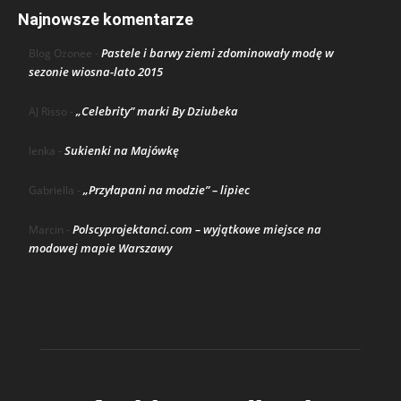
Najnowsze komentarze
Pastele i barwy ziemi zdominowały modę w
Blog Ozonee
-
sezonie wiosna-lato 2015
„Celebrity” marki By Dziubeka
AJ Risso
-
Sukienki na Majówkę
lenka
-
„Przyłapani na modzie” – lipiec
Gabriella
-
Polscyprojektanci.com – wyjątkowe miejsce na
Marcin
-
modowej mapie Warszawy