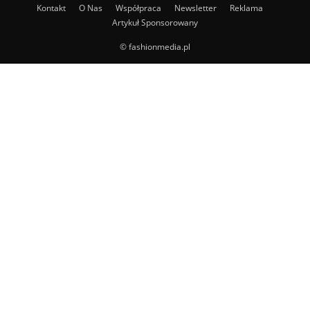
Kontakt
O Nas
Współpraca
Newsletter
Reklama
Artykuł Sponsorowany
© fashionmedia.pl