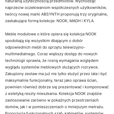
naturalną użytecznością przedmiotów. Wychodząc
naprzeciw oczekiwaniom współczesnych użytkowników,
twórcy nowej marki ABSYNTH proponują trzy oryginalne,
zaskakujące formą kolekcje: NOOK, MAGH i KYLA.
Meble modułowe o które opiera się kolekcja NOOK
spodobają się wszystkim dbającym o dobór
odpowiednich mebli do sprzętu telewizyjno-
multimedialnego. Coraz większy dostęp do nowych
technologii sprawia, że rosną wymagania względem
wyglądu systemów meblowych służących rozrywce.
Zakupiony zestaw ma już nie tylko służyć przez lata i być
maksymalnie funkcjonalny, teraz jako oprawa ścian,
powinien również dobrze się prezentować i komponować
z estetyką reszty mieszkania. Kolekcja NOOK znajdzie
zastosowanie zarówno w pokaźnych przestrzeniach
domów, jak i w pomieszczeniach o mniejszym metrażu.
Propozycja funkcjonalnych szaf- kabinetów, systemów