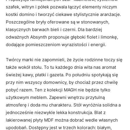
szafek, witryn i półek pozwala łączyć elementy niczym
kostki domino i tworzyć ciekawe stylistycznie aranżacje.
Poszczególne bryły oferowane są w stonowanych,
klasycznych barwach bieli i czerni. Dla bardziej
odważnych Absynth proponuje głęboki fiolet i limonkę,
dodające pomieszczeniom wyrazistości i energii.
Twórcy marki nie zapomnieli, że życie rodzinne toczy się
także wokół stołu. To tu każdego dnia wita nas aromat
świeżej kawy, płatki i gazeta. Po południu spotykają się
przy nim wszyscy domownicy, by chociaż przez chwilę
pobyć razem. Ten z kolekcji MAGH nie będzie tylko
użytkowym meblem. Zapewni wnętrzu przytulną
atmosferę i doda mu charakteru. Stół wyróżnia solidna a
jednocześnie niezwykle lekka konstrukcja. Blat z
lakierowanej płyty MDF można dobrać wedle własnych
upodobań. Dostępny jest w trzech kolorach: białym,