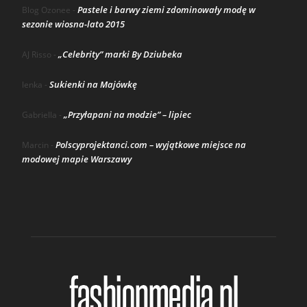
Pastele i barwy ziemi zdominowały modę w
Blog Ozonee
-
sezonie wiosna-lato 2015
„Celebrity” marki By Dziubeka
AJ Risso
-
Sukienki na Majówkę
lenka
-
„Przyłapani na modzie” – lipiec
Gabriella
-
Polscyprojektanci.com – wyjątkowe miejsce na
Marcin
-
modowej mapie Warszawy