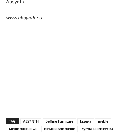
Absynth.
www.absynth.eu
TAGI
ABSYNTH
Deffine Furniture
krzesła
meble
Meble modułowe
nowoczesne meble
Sylwia Zieleniewska