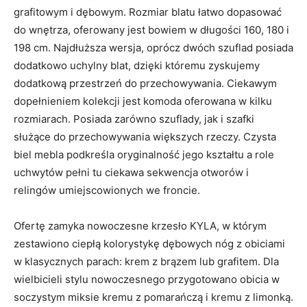
grafitowym i dębowym. Rozmiar blatu łatwo dopasować
do wnętrza, oferowany jest bowiem w długości 160, 180 i
198 cm. Najdłuższa wersja, oprócz dwóch szuflad posiada
dodatkowo uchylny blat, dzięki któremu zyskujemy
dodatkową przestrzeń do przechowywania. Ciekawym
dopełnieniem kolekcji jest komoda oferowana w kilku
rozmiarach. Posiada zarówno szuflady, jak i szafki
służące do przechowywania większych rzeczy. Czysta
biel mebla podkreśla oryginalność jego kształtu a role
uchwytów pełni tu ciekawa sekwencja otworów i
relingów umiejscowionych we froncie.
Ofertę zamyka nowoczesne krzesło KYLA, w którym
zestawiono ciepłą kolorystykę dębowych nóg z obiciami
w klasycznych parach: krem z brązem lub grafitem. Dla
wielbicieli stylu nowoczesnego przygotowano obicia w
soczystym miksie kremu z pomarańczą i kremu z limonką.