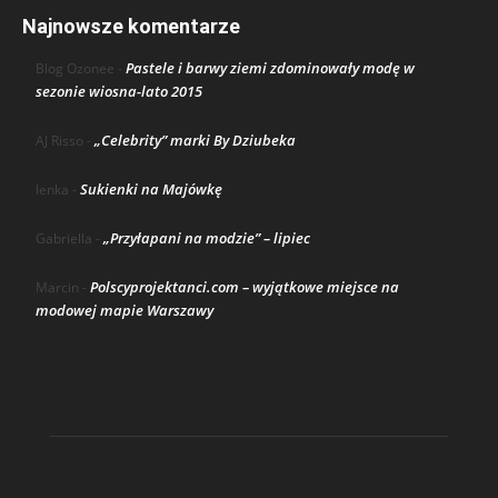
Najnowsze komentarze
Pastele i barwy ziemi zdominowały modę w
Blog Ozonee
-
sezonie wiosna-lato 2015
„Celebrity” marki By Dziubeka
AJ Risso
-
Sukienki na Majówkę
lenka
-
„Przyłapani na modzie” – lipiec
Gabriella
-
Polscyprojektanci.com – wyjątkowe miejsce na
Marcin
-
modowej mapie Warszawy