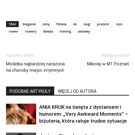
TAGI
bieganie
ceny
fitness
ile
nogi
prezent
ręce
rower
rowery
święta
trening
zestawy
Poprzedni artykuł
Następny artykuł
Modelka najbardziej narażona
Mikołaj w M1 Poznań
na choroby miejsc intymnych
PODOBNE ARTYKUŁY
WIĘCEJ OD AUTORA
ANIA KRUK na święta z dystansem i
humorem: „Very Awkward Moments” –
biżuteria, która ratuje trudne sytuacje