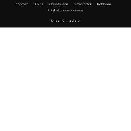
Kontakt
O Nas
Współpraca
Newsletter
Reklama
Artykuł Sponsorowany
© fashionmedia.pl