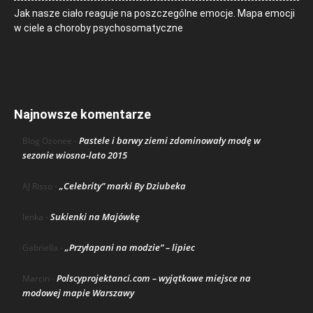
Jak nasze ciało reaguje na poszczególne emocje. Mapa emocji
w ciele a choroby psychosomatyczne
Najnowsze komentarze
Pastele i barwy ziemi zdominowały modę w
Blog Ozonee
-
sezonie wiosna-lato 2015
„Celebrity” marki By Dziubeka
AJ Risso
-
Sukienki na Majówkę
lenka
-
„Przyłapani na modzie” – lipiec
Gabriella
-
Polscyprojektanci.com – wyjątkowe miejsce na
Marcin
-
modowej mapie Warszawy