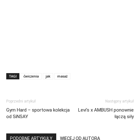
TAGI
ćwiczenia
jak
masaż
Poprzedni artykuł
Następny artykuł
Gym Hard – sportowa kolekcja
Levi’s x AMBUSH ponownie
od SiNSAY
łączą siły
PODOBNE ARTYKUŁY
WIĘCEJ OD AUTORA