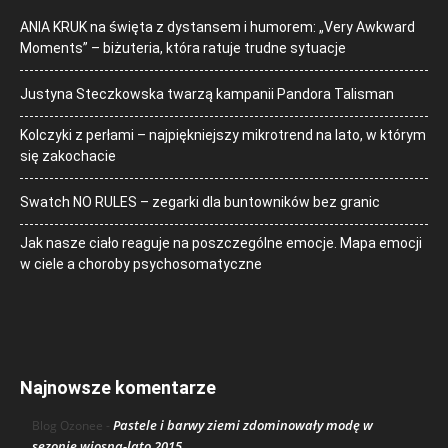
ANIA KRUK na święta z dystansem i humorem: „Very Awkward
Moments” – biżuteria, która ratuje trudne sytuacje
Justyna Steczkowska twarzą kampanii Pandora Talisman
Kolczyki z perłami – najpiękniejszy mikrotrend na lato, w którym
się zakochacie
Swatch NO RULES – zegarki dla buntowników bez granic
Jak nasze ciało reaguje na poszczególne emocje. Mapa emocji
w ciele a choroby psychosomatyczne
Najnowsze komentarze
Pastele i barwy ziemi zdominowały modę w
Blog Ozonee
-
sezonie wiosna-lato 2015