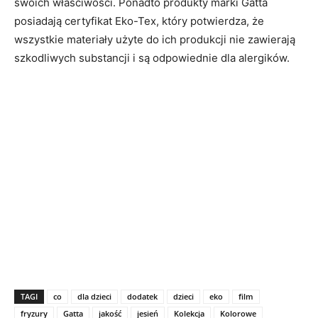
swoich właściwości. Ponadto produkty marki Gatta
posiadają certyfikat Eko-Tex, który potwierdza, że
wszystkie materiały użyte do ich produkcji nie zawierają
szkodliwych substancji i są odpowiednie dla alergików.
TAGI
co
dla dzieci
dodatek
dzieci
eko
film
fryzury
Gatta
jakość
jesień
Kolekcja
Kolorowe