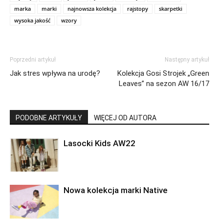
marka
marki
najnowsza kolekcja
rajstopy
skarpetki
wysoka jakość
wzory
Poprzedni artykuł
Następny artykuł
Jak stres wpływa na urodę?
Kolekcja Gosi Strojek „Green
Leaves” na sezon AW 16/17
PODOBNE ARTYKUŁY
WIĘCEJ OD AUTORA
Lasocki Kids AW22
Nowa kolekcja marki Native