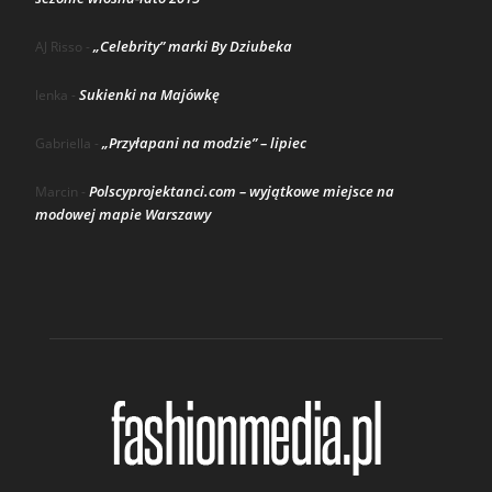
„Celebrity” marki By Dziubeka
AJ Risso
-
Sukienki na Majówkę
lenka
-
„Przyłapani na modzie” – lipiec
Gabriella
-
Polscyprojektanci.com – wyjątkowe miejsce na
Marcin
-
modowej mapie Warszawy