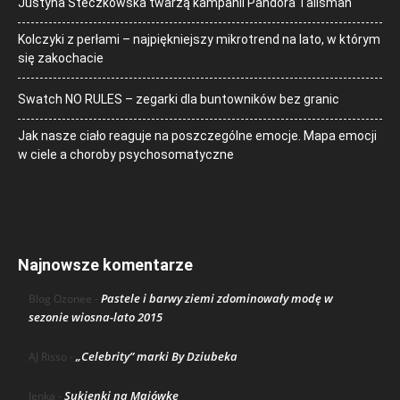
Justyna Steczkowska twarzą kampanii Pandora Talisman
Kolczyki z perłami – najpiękniejszy mikrotrend na lato, w którym
się zakochacie
Swatch NO RULES – zegarki dla buntowników bez granic
Jak nasze ciało reaguje na poszczególne emocje. Mapa emocji
w ciele a choroby psychosomatyczne
Najnowsze komentarze
Pastele i barwy ziemi zdominowały modę w
Blog Ozonee
-
sezonie wiosna-lato 2015
„Celebrity” marki By Dziubeka
AJ Risso
-
Sukienki na Majówkę
lenka
-