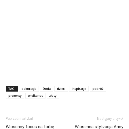
TAGI
dekoracje
Doda
dzieci
inspiracje
podróż
prezenty
wielkanoc
złoty
Poprzedni artykuł
Następny artykuł
Wiosenny focus na torbę
Wiosenna stylizacja Anny