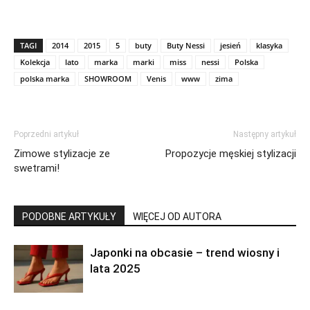
TAGI
2014
2015
5
buty
Buty Nessi
jesień
klasyka
Kolekcja
lato
marka
marki
miss
nessi
Polska
polska marka
SHOWROOM
Venis
www
zima
Poprzedni artykuł
Następny artykuł
Zimowe stylizacje ze
Propozycje męskiej stylizacji
swetrami!
PODOBNE ARTYKUŁY
WIĘCEJ OD AUTORA
Japonki na obcasie – trend wiosny i
lata 2025