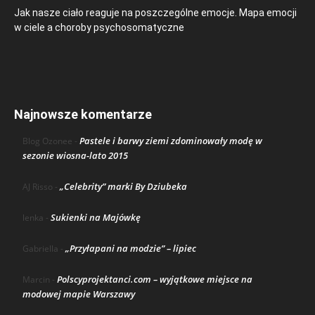
Jak nasze ciało reaguje na poszczególne emocje. Mapa emocji
w ciele a choroby psychosomatyczne
Najnowsze komentarze
Pastele i barwy ziemi zdominowały modę w
Blog Ozonee
-
sezonie wiosna-lato 2015
„Celebrity” marki By Dziubeka
AJ Risso
-
Sukienki na Majówkę
lenka
-
„Przyłapani na modzie” – lipiec
Gabriella
-
Polscyprojektanci.com – wyjątkowe miejsce na
Marcin
-
modowej mapie Warszawy