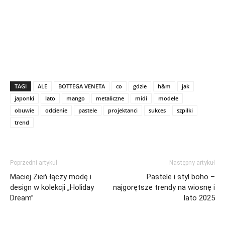
TAGI
ALE
BOTTEGA VENETA
co
gdzie
h&m
jak
japonki
lato
mango
metaliczne
midi
modele
obuwie
odcienie
pastele
projektanci
sukces
szpilki
trend
Poprzedni artykuł
Następny artykuł
Maciej Zień łączy modę i
Pastele i styl boho –
design w kolekcji „Holiday
najgorętsze trendy na wiosnę i
Dream”
lato 2025