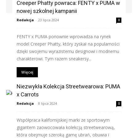
Creeper Phatty powraca: FENTY x PUMA w
nowej szkolnej kampanii
Redakcja
-
23 lipca 2024
0
FENTY x PUMA ponownie wprowadza na rynek
model Creeper Phatty, który zyskał na popularności
dzięki swojemu wyrazistemu designowi i modnemu
charakterowi. Tym razem sneakersy...
Więcej
Niezwykła Kolekcja Streetwearowa: PUMA
x Carrots
Redakcja
-
8 lipca 2024
0
Współpraca kalifornijskiej marki ze sportowym
gigantem zaowocowała kolekcją streetwearową,
która obejmuje szeroką gamę ubrań, obuwia i