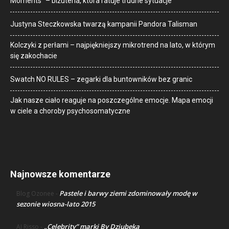
Moments” – biżuteria, która ratuje trudne sytuacje
Justyna Steczkowska twarzą kampanii Pandora Talisman
Kolczyki z perłami – najpiękniejszy mikrotrend na lato, w którym
się zakochacie
Swatch NO RULES – zegarki dla buntowników bez granic
Jak nasze ciało reaguje na poszczególne emocje. Mapa emocji
w ciele a choroby psychosomatyczne
Najnowsze komentarze
Pastele i barwy ziemi zdominowały modę w
Blog Ozonee
-
sezonie wiosna-lato 2015
„Celebrity” marki By Dziubeka
AJ Risso
-