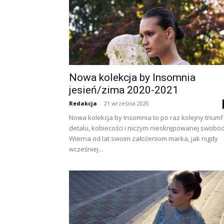
Nowa kolekcja by Insomnia
jesień/zima 2020-2021
Redakcja
-
21 września 2020
Nowa kolekcja by Insomnia to po raz kolejny triumf
detalu, kobiecości i niczym nieskrępowanej swobod
Wierna od lat swoim założeniom marka, jak nigdy
wcześniej...