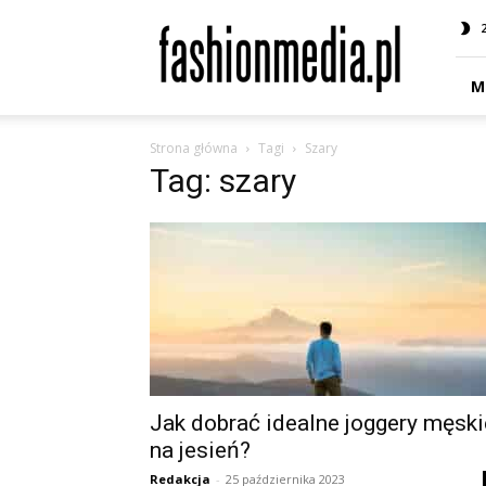
fashionmedia.pl
–
Moda
|
M
Uroda
|
Strona główna
Tagi
Szary
Styl
Tag: szary
|
Trendy
|
Design
Jak dobrać idealne joggery męski
na jesień?
Redakcja
-
25 października 2023