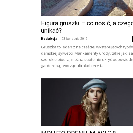
Figura gruszki – co nosić, a czeg
unikać?
Redakcja
-
23 kwietnia 2019
Gruszka to jeden z najczęściej występujących typó
damskiej sylwetki. Mankamenty urody, takie jak: za
szerokie biodra, można subtelnie ukryć odpowiedn
garderobą, tworząc ultrakobiece i...