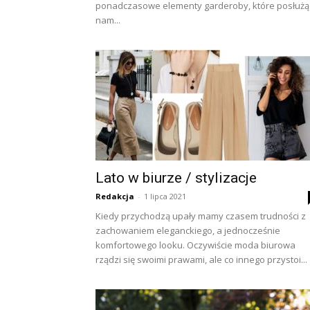
ponadczasowe elementy garderoby, które posłużą
nam...
Lato w biurze / stylizacje
Redakcja
-
1 lipca 2021
Kiedy przychodzą upały mamy czasem trudności z
zachowaniem eleganckiego, a jednocześnie
komfortowego looku. Oczywiście moda biurowa
rządzi się swoimi prawami, ale co innego przystoi...