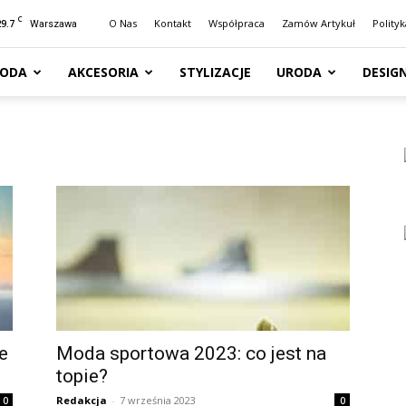
C
29.7
O Nas
Kontakt
Współpraca
Zamów Artykuł
Polity
Warszawa
ODA
AKCESORIA
STYLIZACJE
URODA
DESIG
e
Moda sportowa 2023: co jest na
topie?
Redakcja
-
7 września 2023
0
0