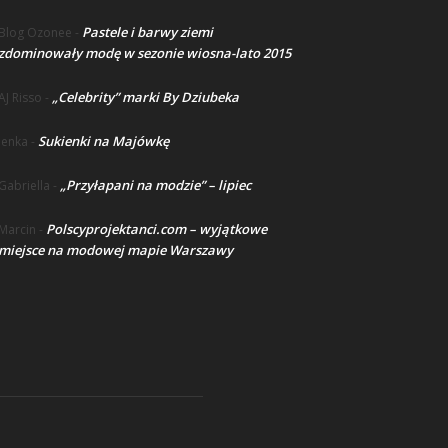
Pastele i barwy ziemi
Blog Ozonee
-
zdominowały modę w sezonie wiosna-lato 2015
„Celebrity” marki By Dziubeka
AJ Risso
-
Sukienki na Majówkę
lenka
-
„Przyłapani na modzie” – lipiec
Gabriella
-
Polscyprojektanci.com – wyjątkowe
Marcin
-
miejsce na modowej mapie Warszawy