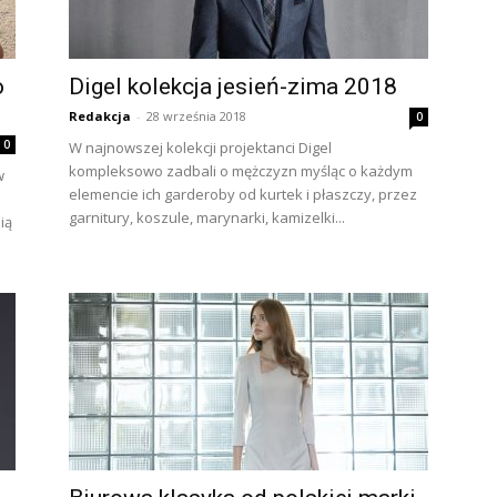
o
Digel kolekcja jesień-zima 2018
Redakcja
-
28 września 2018
0
0
W najnowszej kolekcji projektanci Digel
kompleksowo zadbali o mężczyzn myśląc o każdym
w
elemencie ich garderoby od kurtek i płaszczy, przez
garnitury, koszule, marynarki, kamizelki...
ią