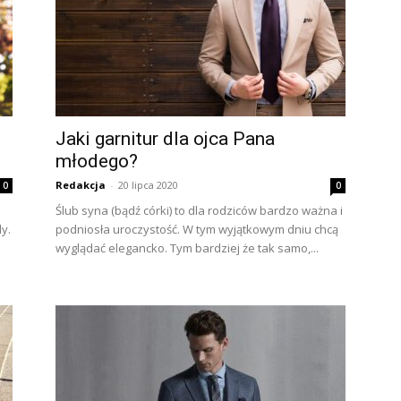
Jaki garnitur dla ojca Pana
młodego?
Redakcja
-
20 lipca 2020
0
0
Ślub syna (bądź córki) to dla rodziców bardzo ważna i
y.
podniosła uroczystość. W tym wyjątkowym dniu chcą
wyglądać elegancko. Tym bardziej że tak samo,...