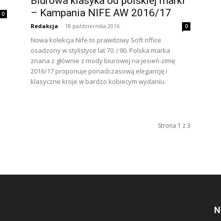
Biurowa klasyka od polskiej marki
– Kampania NIFE AW 2016/17
0
Redakcja
-
18 października 2016
0
Nowa kolekcja Nife to prawdziwy Soft office
osadzony w stylistyce lat 70. i 90. Polska marka
znana z głównie z mody biurowej na jesień-zimę
2016/17 proponuje ponadczasową elegancję i
klasyczne kroje w bardzo kobiecym wydaniu.
Strona 1 z 3
N