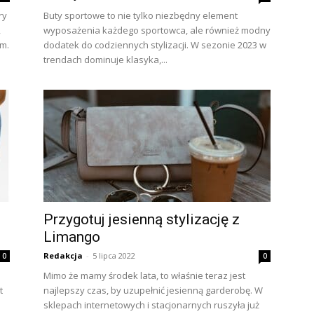
ry
Buty sportowe to nie tylko niezbędny element
,
wyposażenia każdego sportowca, ale również modny
m.
dodatek do codziennych stylizacji. W sezonie 2023 w
trendach dominuje klasyka,...
Przygotuj jesienną stylizację z
Limango
Redakcja
-
5 lipca 2022
0
0
Mimo że mamy środek lata, to właśnie teraz jest
t
najlepszy czas, by uzupełnić jesienną garderobę. W
sklepach internetowych i stacjonarnych ruszyła już