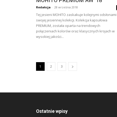
MOHITO PREMIUM AW ’18
Redakcja
-
28 września 2018
Tej jesieni MOHITO zaskakuje kolejnymi odsłonami
swojej jesiennej kolekcji. Kolekcja kapsułowa
PREMIUM, została oparta na trendowych
połączeniach kolorów oraz klasycznych krojach w
wysokiej jakości...
1
2
3
Ostatnie wpisy