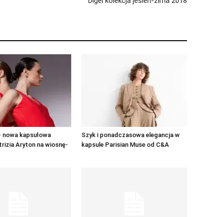
Digel kolekcja jesień-zima 2018
 – nowa kapsułowa
Szyk i ponadczasowa elegancja w
trizia Aryton na wiosnę-
kapsule Parisian Muse od C&A