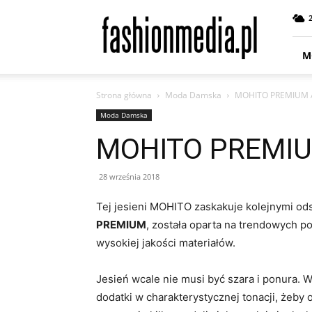
fashionmedia.pl
–
Moda
|
M
Uroda
|
Strona główna
Moda Damska
MOHITO PREMIUM 
Styl
|
Moda Damska
Trendy
MOHITO PREMIU
|
Design
28 września 2018
Tej jesieni MOHITO zaskakuje kolejnymi ods
PREMIUM
, została oparta na trendowych p
wysokiej jakości materiałów.
Jesień wcale nie musi być szara i ponura. 
dodatki w charakterystycznej tonacji, żeby