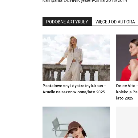
Kampania OCHNIK jesień-zima 2018/2019
PODOBNE ARTYKUŁY
WIĘCEJ OD AUTORA
Pastelowe sny i dyskretny luksus –
Dolce Vita
Aruelle na sezon wiosna/lato 2025
kolekcja Pa
lato 2025