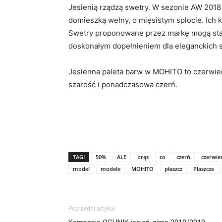
Jesienią rządzą swetry. W sezonie AW 201
domieszką wełny, o mięsistym splocie. Ich 
Swetry proponowane przez markę mogą stano
doskonałym dopełnieniem dla eleganckich sp
Jesienna paleta barw w MOHITO to czerwień
szarość i ponadczasowa czerń.
TAGI
50%
ALE
brąz
co
czerń
czerwie
model
modele
MOHITO
płaszcz
Płaszcze
Poprzedni artykuł