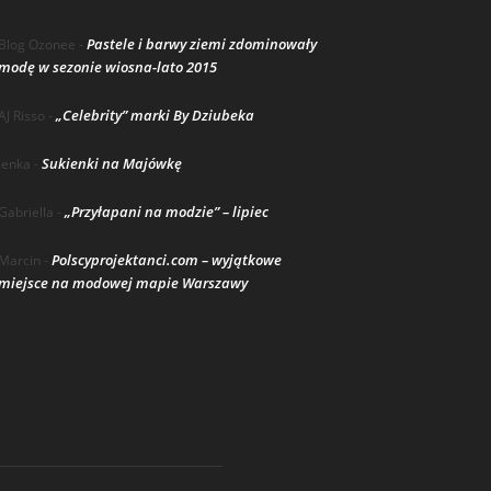
Pastele i barwy ziemi zdominowały
Blog Ozonee
-
modę w sezonie wiosna-lato 2015
„Celebrity” marki By Dziubeka
AJ Risso
-
Sukienki na Majówkę
lenka
-
„Przyłapani na modzie” – lipiec
Gabriella
-
Polscyprojektanci.com – wyjątkowe
Marcin
-
miejsce na modowej mapie Warszawy