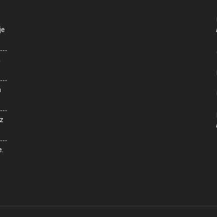
je
a
a
z
e.