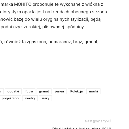
8 marka MOHITO proponuje te wykonane z włókna z
kolorystyka oparta jest na trendach obecnego sezonu.
wić bazę do wielu oryginalnych stylizacji, będą
odni czy szerokiej, plisowanej spódnicy.
, również ta zgaszona, pomarańcz, brąz, granat,
ń
dodatki
futra
granat
jesień
Kolekcja
marki
projektanci
swetry
szary
Następny artykuł