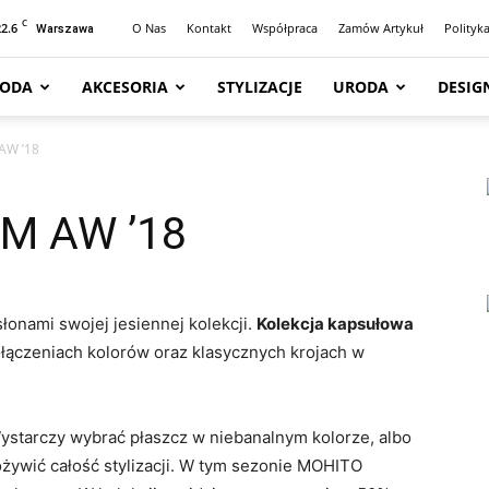
C
22.6
O Nas
Kontakt
Współpraca
Zamów Artykuł
Polityk
Warszawa
ODA
AKCESORIA
STYLIZACJE
URODA
DESIG
AW ’18
M AW ’18
łonami swojej jesiennej kolekcji.
Kolekcja kapsułowa
ołączeniach kolorów oraz klasycznych krojach w
Wystarczy wybrać płaszcz w niebanalnym kolorze, albo
 ożywić całość stylizacji. W tym sezonie MOHITO