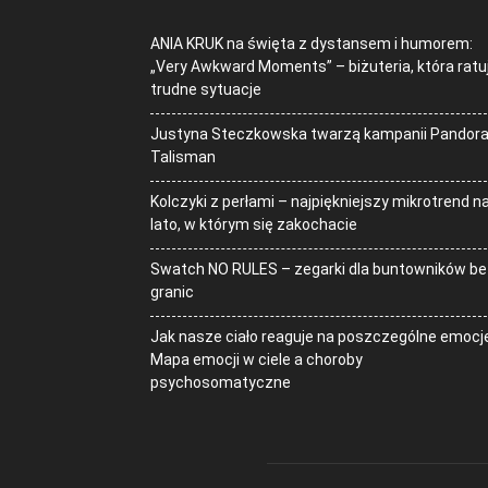
ANIA KRUK na święta z dystansem i humorem:
„Very Awkward Moments” – biżuteria, która ratu
trudne sytuacje
Justyna Steczkowska twarzą kampanii Pandor
Talisman
Kolczyki z perłami – najpiękniejszy mikrotrend n
lato, w którym się zakochacie
Swatch NO RULES – zegarki dla buntowników be
granic
Jak nasze ciało reaguje na poszczególne emocj
Mapa emocji w ciele a choroby
psychosomatyczne