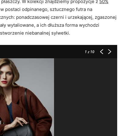
h płaszczy. W kolekcji znajdziemy propozycje z
50%
w postaci odpinanego, sztucznego futra na
cznych: ponadczasowej czerni i urzekającej, zgaszonej
ały wytaliowane, a ich dłuższa forma wychodzi
 stworzenie niebanalnej sylwetki.
1
z 10