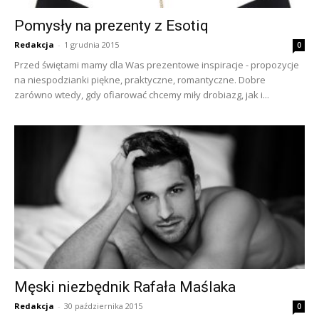
Pomysły na prezenty z Esotiq
Redakcja
-
1 grudnia 2015
0
Przed świętami mamy dla Was prezentowe inspiracje - propozycje
na niespodzianki piękne, praktyczne, romantyczne. Dobre
zarówno wtedy, gdy ofiarować chcemy miły drobiazg, jak i...
Męski niezbędnik Rafała Maślaka
Redakcja
-
30 października 2015
0