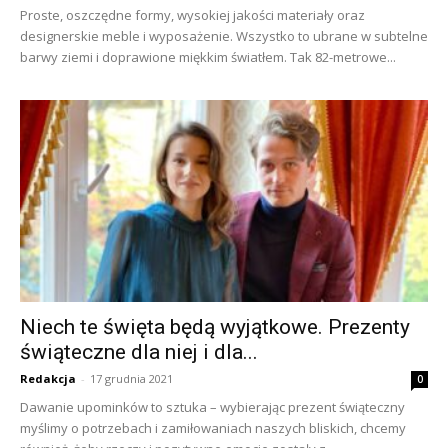
Proste, oszczędne formy, wysokiej jakości materiały oraz
designerskie meble i wyposażenie. Wszystko to ubrane w subtelne
barwy ziemi i doprawione miękkim światłem. Tak 82-metrowe...
Niech te święta będą wyjątkowe. Prezenty
świąteczne dla niej i dla...
Redakcja
-
17 grudnia 2021
0
Dawanie upominków to sztuka – wybierając prezent świąteczny
myślimy o potrzebach i zamiłowaniach naszych bliskich, chcemy