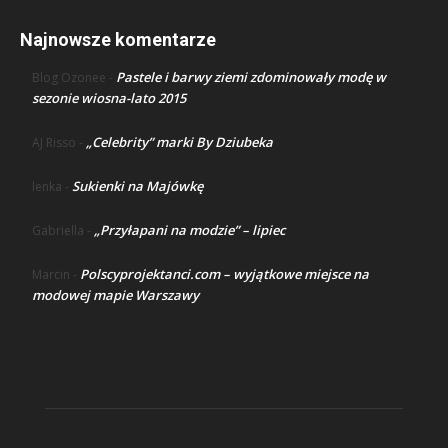
Najnowsze komentarze
Pastele i barwy ziemi zdominowały modę w
Blog Ozonee
-
sezonie wiosna-lato 2015
„Celebrity” marki By Dziubeka
AJ Risso
-
Sukienki na Majówkę
lenka
-
„Przyłapani na modzie” – lipiec
Gabriella
-
Polscyprojektanci.com – wyjątkowe miejsce na
Marcin
-
modowej mapie Warszawy