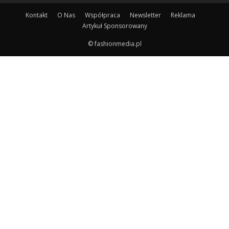
Kontakt
O Nas
Współpraca
Newsletter
Reklama
Artykuł Sponsorowany
© fashionmedia.pl