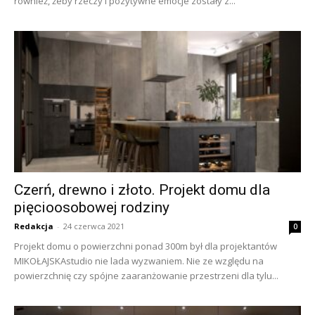
również, żeby rzeczy i pozytywne emocje zostały z...
Czerń, drewno i złoto. Projekt domu dla
pięcioosobowej rodziny
Redakcja
-
24 czerwca 2021
0
Projekt domu o powierzchni ponad 300m był dla projektantów
MIKOŁAJSKAstudio nie lada wyzwaniem. Nie ze względu na
powierzchnię czy spójne zaaranżowanie przestrzeni dla tylu...