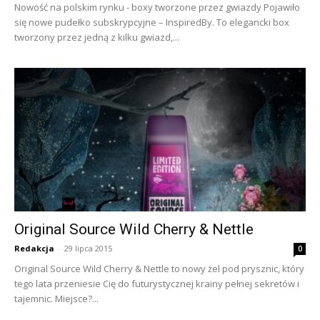
Nowość na polskim rynku - boxy tworzone przez gwiazdy Pojawiło
się nowe pudełko subskrypcyjne – InspiredBy. To elegancki box
tworzony przez jedną z kilku gwiazd,...
Original Source Wild Cherry & Nettle
Redakcja
-
29 lipca 2015
0
Original Source Wild Cherry & Nettle to nowy żel pod prysznic, który
tego lata przeniesie Cię do futurystycznej krainy pełnej sekretów i
tajemnic. Miejsce?...