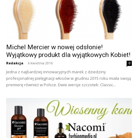
Michel Mercier w nowej odsłonie!
Wyjątkowy produkt dla wyjątkowych Kobiet!
Redakcja
-
6 kwietnia 2016
0
Jedna z najbardziej innowacyjnych marek z dziedziny
profesjonalnej pielęgnacji włosów w grudniu 2015 roku miała swoją
premierę również w Polsce. Dwie wersje szczotek: Classic...