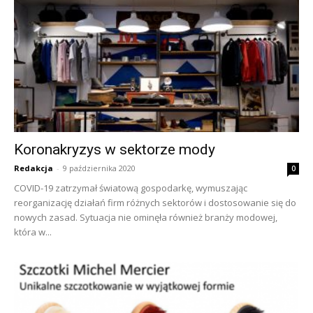
Koronakryzys w sektorze mody
Redakcja
-
9 października 2020
0
COVID-19 zatrzymał światową gospodarkę, wymuszając
reorganizację działań firm różnych sektorów i dostosowanie się do
nowych zasad. Sytuacja nie ominęła również branży modowej,
która w...