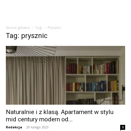
Strona główna
Tagi
Prysznic
Tag: prysznic
Naturalnie i z klasą. Apartament w stylu
mid century modern od...
Redakcja
-
20 lutego 2023
0