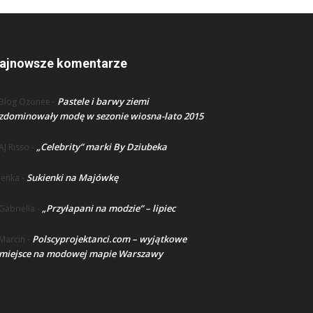
ajnowsze komentarze
Pastele i barwy ziemi
Blog Ozonee
-
zdominowały modę w sezonie wiosna-lato 2015
„Celebrity” marki By Dziubeka
AJ Risso
-
Sukienki na Majówkę
lenka
-
„Przyłapani na modzie” – lipiec
Gabriella
-
Polscyprojektanci.com – wyjątkowe
Marcin
-
miejsce na modowej mapie Warszawy