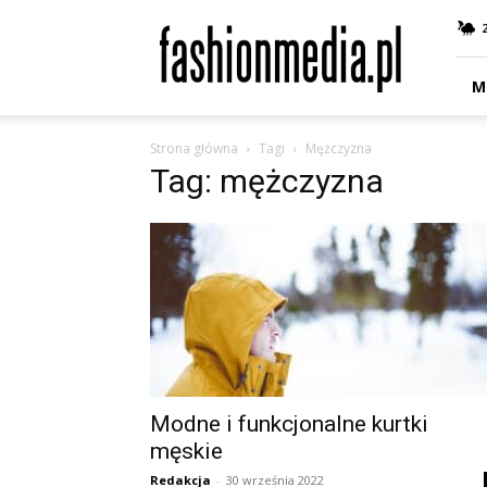
fashionmedia.pl
–
Moda
|
M
Uroda
|
Strona główna
Tagi
Mężczyzna
Styl
Tag: mężczyzna
|
Trendy
|
Design
Modne i funkcjonalne kurtki
męskie
Redakcja
-
30 września 2022