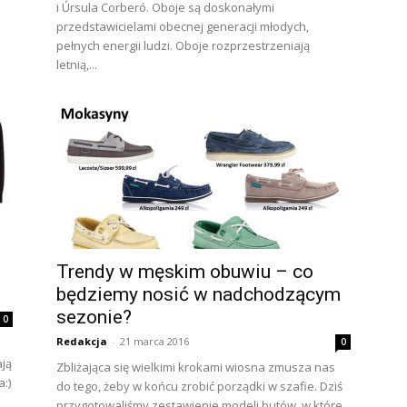
i Úrsula Corberó. Oboje są doskonałymi
przedstawicielami obecnej generacji młodych,
pełnych energii ludzi. Oboje rozprzestrzeniają
letnią,...
Trendy w męskim obuwiu – co
będziemy nosić w nadchodzącym
sezonie?
0
Redakcja
-
21 marca 2016
0
ają
Zbliżająca się wielkimi krokami wiosna zmusza nas
:)
do tego, żeby w końcu zrobić porządki w szafie. Dziś
przygotowaliśmy zestawienie modeli butów, w które