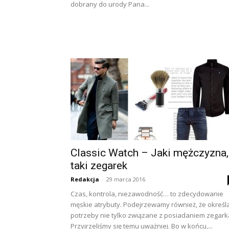
dobrany do urody Pana...
Classic Watch – Jaki mężczyzna,
taki zegarek
Redakcja
-
29 marca 2016
Czas, kontrola, niezawodność… to zdecydowanie
męskie atrybuty. Podejrzewamy również, że określ
potrzeby nie tylko związane z posiadaniem zegarka
Przyjrzeliśmy się temu uważniej. Bo w końcu,...