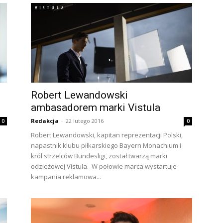
Robert Lewandowski
ambasadorem marki Vistula
Redakcja
-
22 lutego 2016
0
0
Robert Lewandowski, kapitan reprezentacji Polski,
napastnik klubu piłkarskiego Bayern Monachium i
król strzelców Bundesligi, został twarzą marki
odzieżowej Vistula. W połowie marca wystartuje
kampania reklamowa...