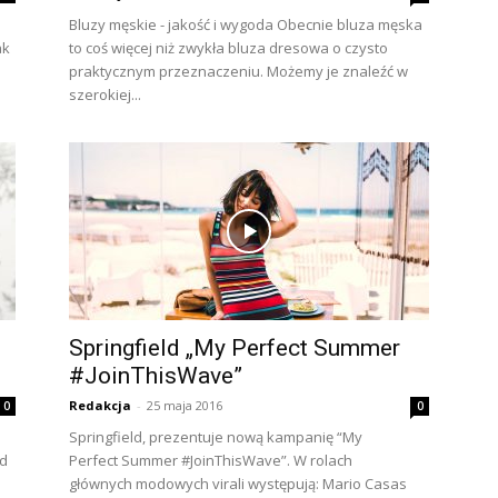
Bluzy męskie - jakość i wygoda Obecnie bluza męska
ak
to coś więcej niż zwykła bluza dresowa o czysto
praktycznym przeznaczeniu. Możemy je znaleźć w
szerokiej...
Springfield „My Perfect Summer
#JoinThisWave”
Redakcja
-
25 maja 2016
0
0
Springfield, prezentuje nową kampanię “My
od
Perfect Summer #JoinThisWave”. W rolach
głównych modowych virali występują: Mario Casas