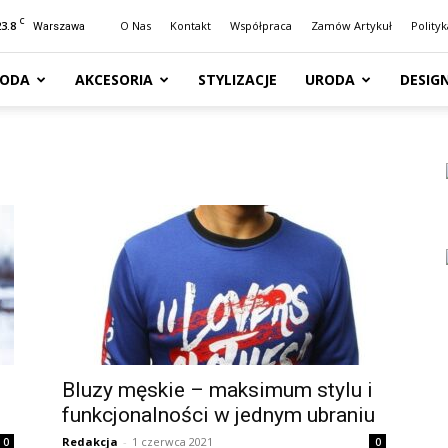
C
23.8
O Nas
Kontakt
Współpraca
Zamów Artykuł
Polity
Warszawa
ODA
AKCESORIA
STYLIZACJE
URODA
DESIG
Bluzy męskie – maksimum stylu i
funkcjonalności w jednym ubraniu
Redakcja
-
1 czerwca 2021
0
0