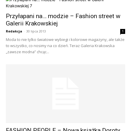
Przyłapani na… modzie – Fashion street w
Galerii Krakowskiej
Redakcja
-
30 lipca 2013
1
Moda to nie tylko światowe wybiegi i kolorowe magazyny, ale także
to wszystko, co nosimy na co dzień. Teraz Galeria Krakowska
„zawsze modna” chcąc...
FASHION PEOPLE – Nowa książka Doroty