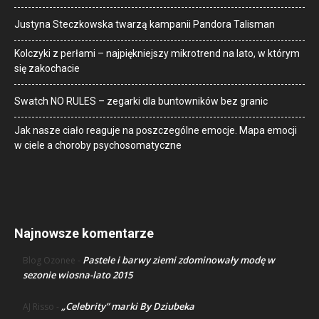
Justyna Steczkowska twarzą kampanii Pandora Talisman
Kolczyki z perłami – najpiękniejszy mikrotrend na lato, w którym
się zakochacie
Swatch NO RULES – zegarki dla buntowników bez granic
Jak nasze ciało reaguje na poszczególne emocje. Mapa emocji
w ciele a choroby psychosomatyczne
Najnowsze komentarze
Pastele i barwy ziemi zdominowały modę w
Blog Ozonee
-
sezonie wiosna-lato 2015
„Celebrity” marki By Dziubeka
AJ Risso
-