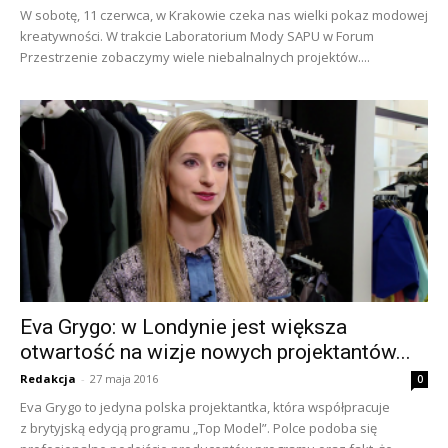
W sobotę, 11 czerwca, w Krakowie czeka nas wielki pokaz modowej
kreatywności. W trakcie Laboratorium Mody SAPU w Forum
Przestrzenie zobaczymy wiele niebalnalnych projektów....
Eva Grygo: w Londynie jest większa
otwartość na wizje nowych projektantów...
Redakcja
-
27 maja 2016
0
Eva Grygo to jedyna polska projektantka, która współpracuje
z brytyjską edycją programu „Top Model”. Polce podoba się