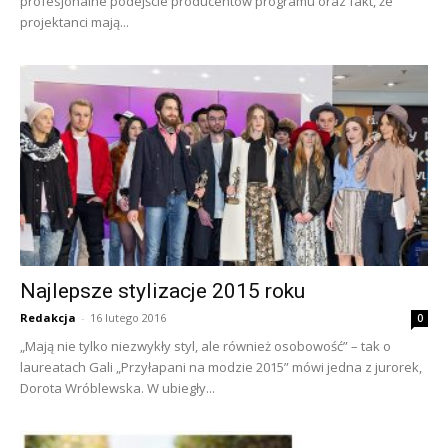
profesjonalne podejście producentów programu oraz fakt, że
projektanci mają...
Najlepsze stylizacje 2015 roku
Redakcja
-
16 lutego 2016
0
„Mają nie tylko niezwykły styl, ale również osobowość” – tak o
laureatach Gali „Przyłapani na modzie 2015” mówi jedna z jurorek,
Dorota Wróblewska. W ubiegły...