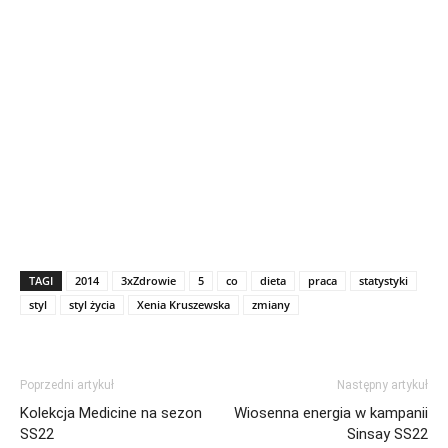
TAGI
2014
3xZdrowie
5
co
dieta
praca
statystyki
styl
styl życia
Xenia Kruszewska
zmiany
Poprzedni artykuł
Następny artykuł
Kolekcja Medicine na sezon
Wiosenna energia w kampanii
SS22
Sinsay SS22