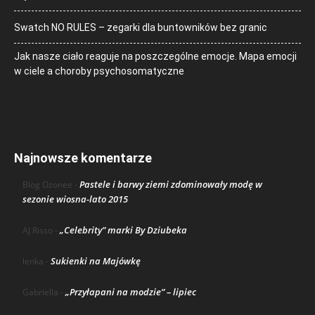
Swatch NO RULES – zegarki dla buntowników bez granic
Jak nasze ciało reaguje na poszczególne emocje. Mapa emocji
w ciele a choroby psychosomatyczne
Najnowsze komentarze
Pastele i barwy ziemi zdominowały modę w
Blog Ozonee
-
sezonie wiosna-lato 2015
„Celebrity” marki By Dziubeka
AJ Risso
-
Sukienki na Majówkę
lenka
-
„Przyłapani na modzie” – lipiec
Gabriella
-