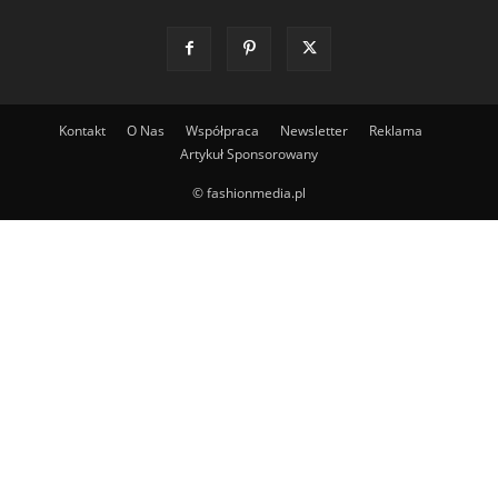
Kontakt
O Nas
Współpraca
Newsletter
Reklama
Artykuł Sponsorowany
© fashionmedia.pl