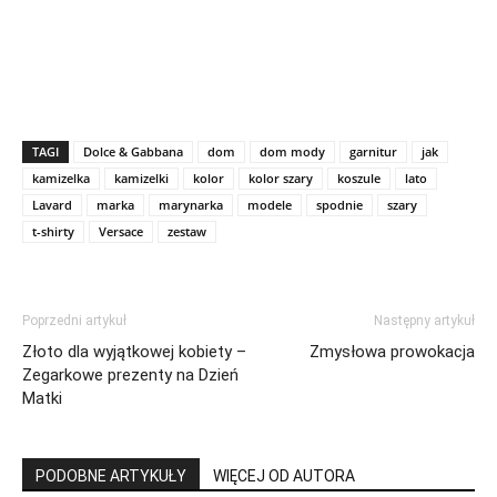
TAGI
Dolce & Gabbana
dom
dom mody
garnitur
jak
kamizelka
kamizelki
kolor
kolor szary
koszule
lato
Lavard
marka
marynarka
modele
spodnie
szary
t-shirty
Versace
zestaw
Poprzedni artykuł
Następny artykuł
Złoto dla wyjątkowej kobiety –
Zmysłowa prowokacja
Zegarkowe prezenty na Dzień
Matki
PODOBNE ARTYKUŁY
WIĘCEJ OD AUTORA