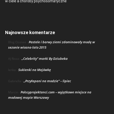
w ciele a choroby psychosomatyczne
Najnowsze komentarze
Pastele i barwy ziemi zdominowały modę w
Blog Ozonee
-
sezonie wiosna-lato 2015
„Celebrity” marki By Dziubeka
AJ Risso
-
Sukienki na Majówkę
lenka
-
„Przyłapani na modzie” – lipiec
Gabriella
-
Polscyprojektanci.com – wyjątkowe miejsce na
Marcin
-
modowej mapie Warszawy