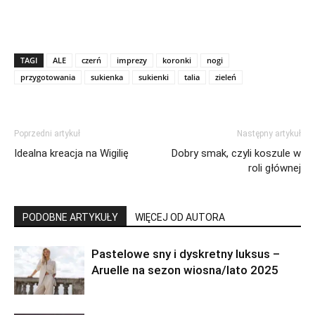
TAGI
ALE
czerń
imprezy
koronki
nogi
przygotowania
sukienka
sukienki
talia
zieleń
Poprzedni artykuł
Następny artykuł
Idealna kreacja na Wigilię
Dobry smak, czyli koszule w
roli głównej
PODOBNE ARTYKUŁY
WIĘCEJ OD AUTORA
Pastelowe sny i dyskretny luksus –
Aruelle na sezon wiosna/lato 2025