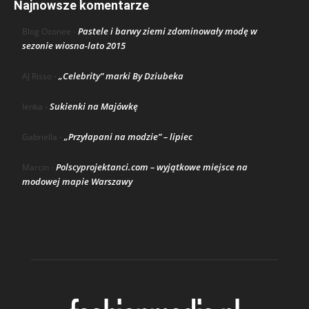
Najnowsze komentarze
Pastele i barwy ziemi zdominowały modę w
Blog Ozonee
-
sezonie wiosna-lato 2015
„Celebrity” marki By Dziubeka
AJ Risso
-
Sukienki na Majówkę
lenka
-
„Przyłapani na modzie” – lipiec
Gabriella
-
Polscyprojektanci.com – wyjątkowe miejsce na
Marcin
-
modowej mapie Warszawy