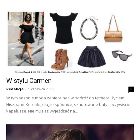
W stylu Carmen
Redakcja
-
5 czerwca 2016
0
W tym sezonie moda zabiera nas w podróż do tętniącej życiem
Hiszpanii. Koronki, długie spódnice, sznurowane buty i oczywiście
kapelusze. Nie musisz wyjeżdżać na...