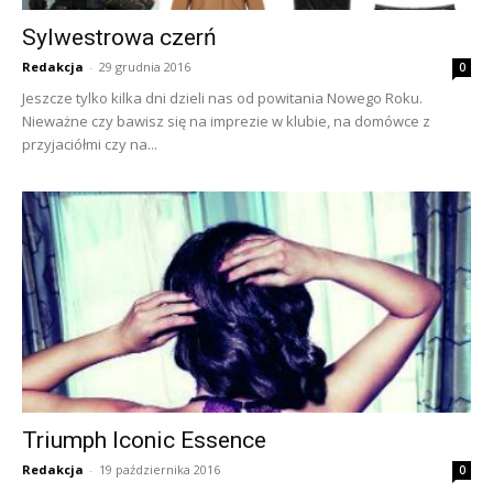
Sylwestrowa czerń
Redakcja
-
29 grudnia 2016
0
Jeszcze tylko kilka dni dzieli nas od powitania Nowego Roku.
Nieważne czy bawisz się na imprezie w klubie, na domówce z
przyjaciółmi czy na...
Triumph Iconic Essence
Redakcja
-
19 października 2016
0