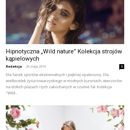
Hipnotyczna „Wild nature” Kolekcja strojów
kąpielowych
Redakcja
-
20 maja 2016
0
Dla fanek sportów ekstremalnych i pięknej opalenizny. Dla
wielbicielek życia towarzyskiego w modnych kurortach, wieczorów
na dzikich plażach i tych zakochanych w szumie fal. Kolekcja
"Wild...