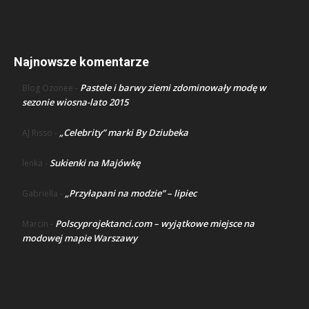
Najnowsze komentarze
Pastele i barwy ziemi zdominowały modę w
Blog Ozonee
-
sezonie wiosna-lato 2015
„Celebrity” marki By Dziubeka
AJ Risso
-
Sukienki na Majówkę
lenka
-
„Przyłapani na modzie” – lipiec
Gabriella
-
Polscyprojektanci.com – wyjątkowe miejsce na
Marcin
-
modowej mapie Warszawy