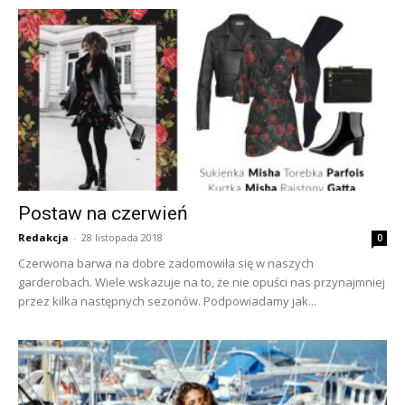
Postaw na czerwień
Redakcja
-
28 listopada 2018
0
Czerwona barwa na dobre zadomowiła się w naszych
garderobach. Wiele wskazuje na to, że nie opuści nas przynajmniej
przez kilka następnych sezonów. Podpowiadamy jak...