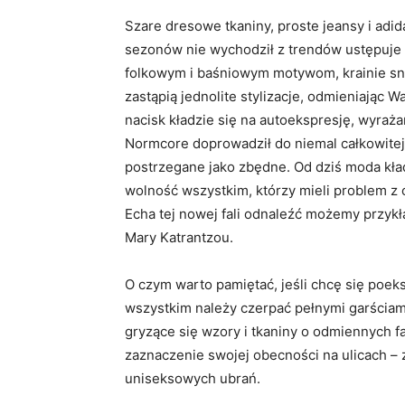
Szare dresowe tkaniny, proste jeansy i adida
sezonów nie wychodził z trendów ustępuje 
folkowym i baśniowym motywom, krainie snó
zastąpią jednolite stylizacje, odmieniając 
nacisk kładzie się na autoekspresję, wyraża
Normcore doprowadził do niemal całkowitej 
postrzegane jako zbędne. Od dziś moda kład
wolność wszystkim, którzy mieli problem z
Echa tej nowej fali odnaleźć możemy przykł
Mary Katrantzou.
O czym warto pamiętać, jeśli chcę się po
wszystkim należy czerpać pełnymi garściami
gryzące się wzory i tkaniny o odmiennych f
zaznaczenie swojej obecności na ulicach – z
uniseksowych ubrań.