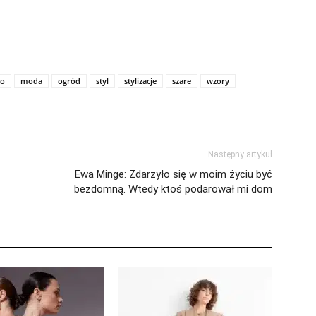
to
moda
ogród
styl
stylizacje
szare
wzory
Następny artykuł
Ewa Minge: Zdarzyło się w moim życiu być
bezdomną. Wtedy ktoś podarował mi dom