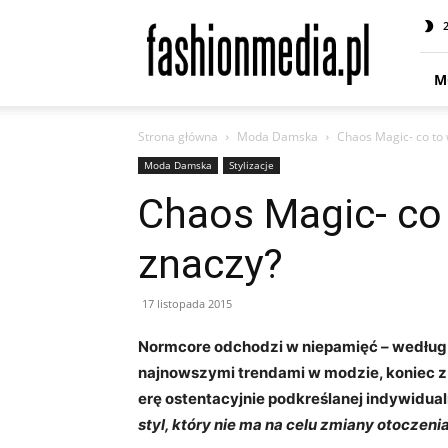
fashionmedia.pl
–
Moda
|
M
Uroda
|
Strona główna
Moda Damska
Chaos Magic- co to 
Styl
|
Moda Damska
Stylizacje
Trendy
Chaos Magic- co
|
Design
znaczy?
17 listopada 2015
Normcore odchodzi w niepamięć – według p
najnowszymi trendami w modzie, koniec 
erę ostentacyjnie podkreślanej indywidual
styl, który nie ma na celu zmiany otoczeni