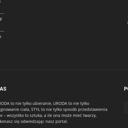
a
z
e.
NAS
P
ODA to nie tylko ubieranie, URODA to nie tylko
ęgnowanie ciała, STYL to nie tylko sposób przedstawienia
ie – wszystko to sztuka, a ile ona może mieć twarzy,
konasz się odwiedzając nasz portal.