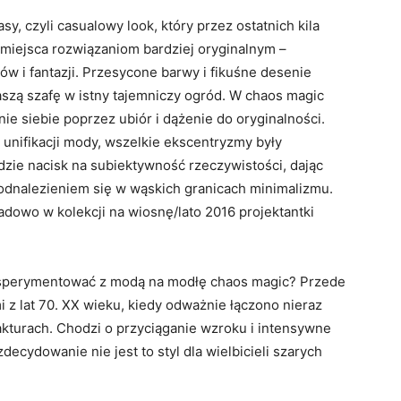
sy, czyli casualowy look, który przez ostatnich kila
miejsca rozwiązaniom bardziej oryginalnym –
w i fantazji. Przesycone barwy i fikuśne desenie
Waszą szafę w istny tajemniczy ogród. W chaos magic
nie siebie poprzez ubiór i dążenie do oryginalności.
unifikacji mody, wszelkie ekscentryzmy były
zie nacisk na subiektywność rzeczywistości, dając
 odnalezieniem się w wąskich granicach minimalizmu.
adowo w kolekcji na wiosnę/lato 2016 projektantki
eksperymentować z modą na modłę chaos magic? Przede
 z lat 70. XX wieku, kiedy odważnie łączono nieraz
akturach. Chodzi o przyciąganie wzroku i intensywne
decydowanie nie jest to styl dla wielbicieli szarych