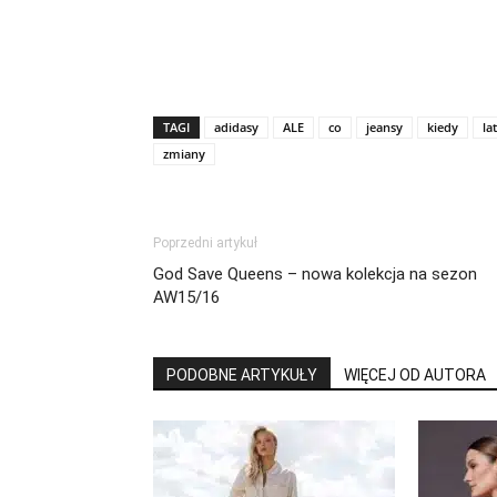
TAGI
adidasy
ALE
co
jeansy
kiedy
la
zmiany
Poprzedni artykuł
God Save Queens – nowa kolekcja na sezon
AW15/16
PODOBNE ARTYKUŁY
WIĘCEJ OD AUTORA