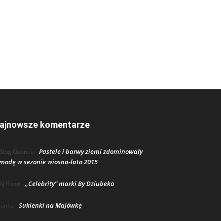
ajnowsze komentarze
Pastele i barwy ziemi zdominowały
Blog Ozonee
-
modę w sezonie wiosna-lato 2015
„Celebrity” marki By Dziubeka
AJ Risso
-
Sukienki na Majówkę
lenka
-