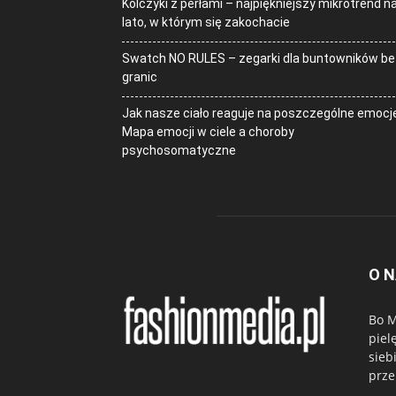
Kolczyki z perłami – najpiękniejszy mikrotrend n
lato, w którym się zakochacie
Swatch NO RULES – zegarki dla buntowników be
granic
Jak nasze ciało reaguje na poszczególne emocj
Mapa emocji w ciele a choroby
psychosomatyczne
O 
Bo M
piel
sieb
prze