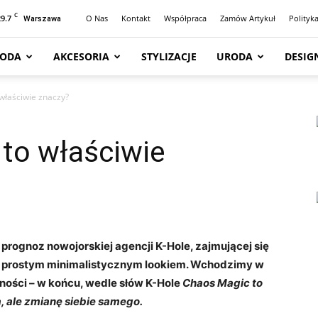
C
29.7
O Nas
Kontakt
Współpraca
Zamów Artykuł
Polityk
Warszawa
ODA
AKCESORIA
STYLIZACJE
URODA
DESIG
właściwie znaczy?
 to właściwie
rognoz nowojorskiej agencji K-Hole, zajmującej się
z prostym minimalistycznym lookiem. Wchodzimy w
ności – w końcu, wedle słów K-Hole
Chaos Magic to
a, ale zmianę siebie samego
.