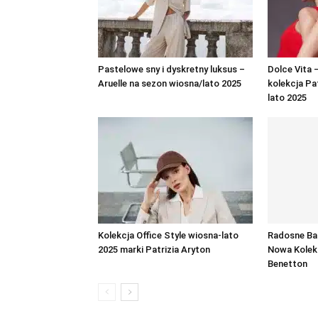
Pastelowe sny i dyskretny luksus –
Dolce Vita
Aruelle na sezon wiosna/lato 2025
kolekcja Pa
lato 2025
Kolekcja Office Style wiosna-lato
Radosne Ba
2025 marki Patrizia Aryton
Nowa Kolek
Benetton