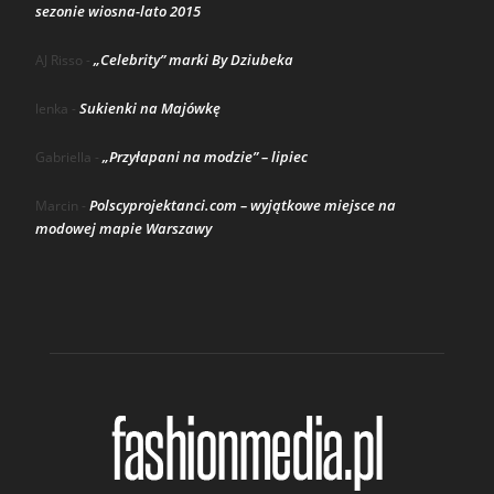
sezonie wiosna-lato 2015
„Celebrity” marki By Dziubeka
AJ Risso
-
Sukienki na Majówkę
lenka
-
„Przyłapani na modzie” – lipiec
Gabriella
-
Polscyprojektanci.com – wyjątkowe miejsce na
Marcin
-
modowej mapie Warszawy