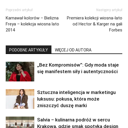
Poprzedni artykuł
Następny artykuł
Karnawał kolorów – Bielizna
Premiera kolekcji wiosna-lato
Freya – kolekcja wiosna lato
od Hector & Karger na gali
2014
Forbes
PODOBNE ARTYKUŁY
WIĘCEJ OD AUTORA
„Bez Kompromisów”: Gdy moda staje
się manifestem siły i autentyczności
Sztuczna inteligencja w marketingu
luksusu: pokusa, która może
zniszczyć duszę marki
Salvia – kulinarna podróż w sercu
Krakowa, gdzie smak spotyka design