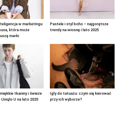
teligencja w marketingu
Pastele i styl boho – najgorętsze
kusa, która może
trendy na wiosnę i lato 2025
uszę marki
 miękkie tkaniny i świeże
Igły do tatuażu: czym się kierować
 Uniqlo U na lato 2025
przy ich wyborze?