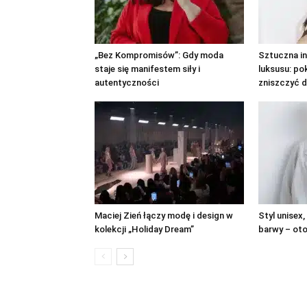
„Bez Kompromisów”: Gdy moda
Sztuczna in
staje się manifestem siły i
luksusu: po
autentyczności
zniszczyć d
Maciej Zień łączy modę i design w
Styl unisex,
kolekcji „Holiday Dream”
barwy – oto