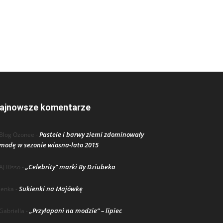
ajnowsze komentarze
Pastele i barwy ziemi zdominowały
Blog Ozonee
-
modę w sezonie wiosna-lato 2015
„Celebrity” marki By Dziubeka
AJ Risso
-
Sukienki na Majówkę
lenka
-
„Przyłapani na modzie” – lipiec
Gabriella
-