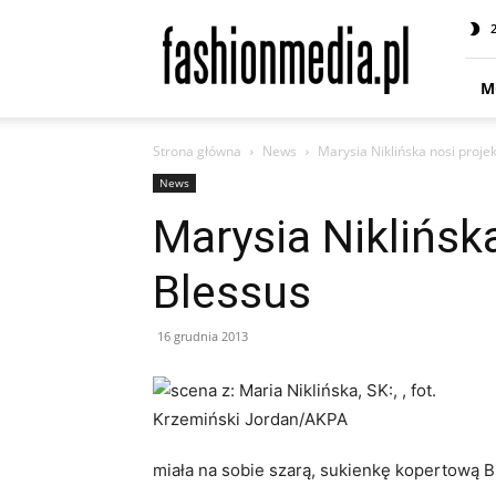
fashionmedia.pl
–
Moda
|
M
Uroda
|
Strona główna
News
Marysia Niklińska nosi proje
Styl
|
News
Trendy
Marysia Niklińsk
|
Design
Blessus
16 grudnia 2013
miała na sobie szarą, sukienkę kopertową B