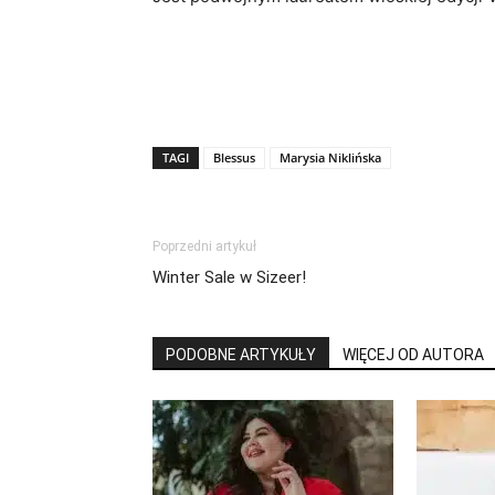
TAGI
Blessus
Marysia Niklińska
Poprzedni artykuł
Winter Sale w Sizeer!
PODOBNE ARTYKUŁY
WIĘCEJ OD AUTORA