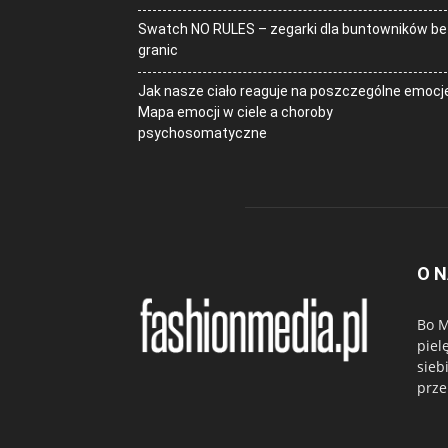
Swatch NO RULES – zegarki dla buntowników be
granic
Jak nasze ciało reaguje na poszczególne emocj
Mapa emocji w ciele a choroby
psychosomatyczne
O 
Bo M
piel
sieb
prze