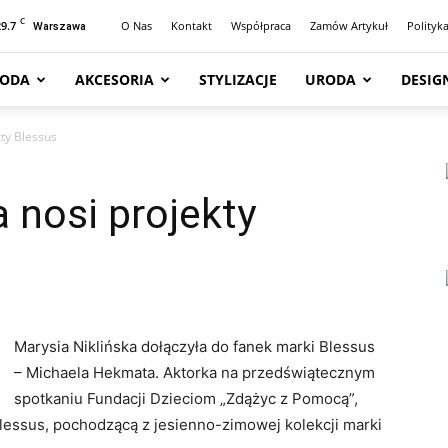
C
29.7
O Nas
Kontakt
Współpraca
Zamów Artykuł
Polityk
Warszawa
ODA
AKCESORIA
STYLIZACJE
URODA
DESIG
kty Blessus
a nosi projekty
Marysia Niklińska dołączyła do fanek marki Blessus
– Michaela Hekmata. Aktorka na przedświątecznym
spotkaniu Fundacji Dzieciom „Zdążyc z Pomocą”,
lessus, pochodzącą z jesienno-zimowej kolekcji marki