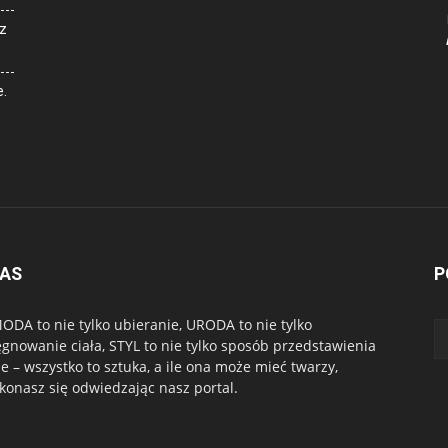
z
e.
NAS
P
ODA to nie tylko ubieranie, URODA to nie tylko
ęgnowanie ciała, STYL to nie tylko sposób przedstawienia
ie – wszystko to sztuka, a ile ona może mieć twarzy,
konasz się odwiedzając nasz portal.