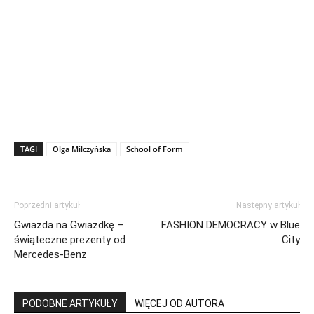
TAGI
Olga Milczyńska
School of Form
Poprzedni artykuł
Następny artykuł
Gwiazda na Gwiazdkę –
FASHION DEMOCRACY w Blue
świąteczne prezenty od
City
Mercedes-Benz
PODOBNE ARTYKUŁY
WIĘCEJ OD AUTORA