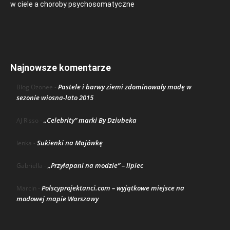
w ciele a choroby psychosomatyczne
Najnowsze komentarze
Pastele i barwy ziemi zdominowały modę w
Blog Ozonee
-
sezonie wiosna-lato 2015
„Celebrity” marki By Dziubeka
AJ Risso
-
Sukienki na Majówkę
lenka
-
„Przyłapani na modzie” – lipiec
Gabriella
-
Polscyprojektanci.com – wyjątkowe miejsce na
Marcin
-
modowej mapie Warszawy