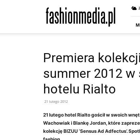
fashionmedia.pl
–
Moda
|
M
Uroda
|
Styl
|
Premiera kolekcj
Trendy
|
summer 2012 w 
Design
hotelu Rialto
21 lutego 2012
21 lutego hotel Rialto gościł w swoich wn
Wachowiak i Blankę Jordan, które zapre
kolekcję BIZUU ‘Sensus Ad Adfectus’. Spot
fashion.