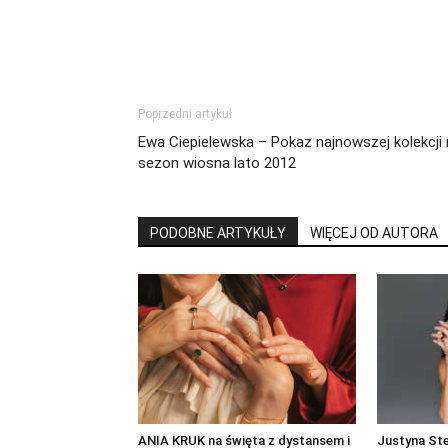
Poprzedni artykuł
Ewa Ciepielewska – Pokaz najnowszej kolekcji
sezon wiosna lato 2012
PODOBNE ARTYKUŁY
WIĘCEJ OD AUTORA
ANIA KRUK na święta z dystansem i
Justyna St