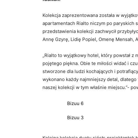
Kolekcja zaprezentowana została w wyjątko
apartamentach Rialto niczym po paryskich s
przedstawienia kolekcji zachwycił przybyły
Annę Gzyrę, Lidię Popiel, Omenę Mensah, A
„Rialto to wyjątkowy hotel, który powstał z 
pojętego piękna. Obie te miłości widać i czu
stworzone dla ludzi kochających i potrafiący
wykonano każdy najmniejszy detal, dlatego 
naszej kolekcji w tym właśnie miejscu.”- po
Bizuu 6
Bizuu 3
Kolejna kolekcja duetu sióstr-projektante