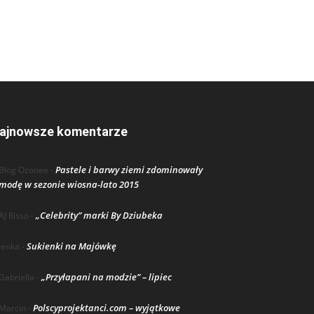
ajnowsze komentarze
Pastele i barwy ziemi zdominowały
Blog Ozonee
-
modę w sezonie wiosna-lato 2015
„Celebrity” marki By Dziubeka
AJ Risso
-
Sukienki na Majówkę
lenka
-
„Przyłapani na modzie” – lipiec
Gabriella
-
Polscyprojektanci.com – wyjątkowe
Marcin
-