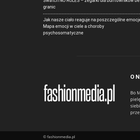
Swatch NO RULES – zegarki dla buntowników be
granic
Jak nasze ciało reaguje na poszczególne emocj
Mapa emocji w ciele a choroby
psychosomatyczne
O 
Bo M
piel
sieb
prze
© fashionmedia.pl