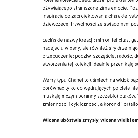
ożywiającego stłamszone zimą emocje. Pozyt
inspiracją do zaprojektowania charakteryst
dziewczęcej frywolności ze świadomym po
Łacińskie nazwy kreacji: mirror, felicitas, 
nadejściu wiosny, ale również siły drzemią
przebudzenie: podziw, szczęście, radość,
stworzenia tej kolekcji idealnie przenikają 
Wełny typu Chanel to uśmiech na widok pą
porównać tylko do wędrujących po ciele nie
muskają niczym poranny szczebiot ptaków. W
zmienności i cykliczności, a koronki i ortal
Wiosna ubóstwia zmysły, wiosna wielbi e