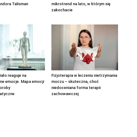
andora Talisman
mikrotrend na lato, w którym się
zakochacie
iało reaguje na
Fizjoterapia w leczeniu nietrzymania
ne emocje. Mapa emocji
moczu – skuteczna, choć
horoby
niedoceniana forma terapii
atyczne
zachowawczej