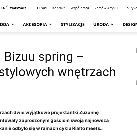
C
22.6
O Nas
Kontakt
Współpraca
Zamów Artykuł
Polityk
Warszawa
ODA
AKCESORIA
STYLIZACJE
URODA
DESIG
i Bizuu spring –
stylowych wnętrzach
ętrzach dwie wyjątkowe projektantki Zuzannę
zentowały zaproszonym gościom swoją najnowszą
kanie odbyło się w ramach cyklu Rialto meets…