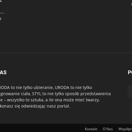
z
e.
NAS
P
ODA to nie tylko ubieranie, URODA to nie tylko
ęgnowanie ciała, STYL to nie tylko sposób przedstawienia
ie – wszystko to sztuka, a ile ona może mieć twarzy,
konasz się odwiedzając nasz portal.
Kontakt
O Nas
Współp