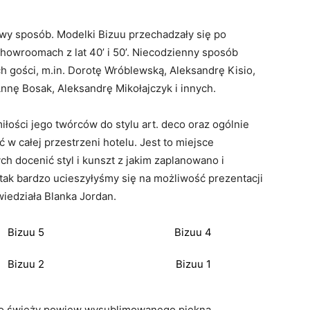
wy sposób. Modelki Bizuu przechadzały się po
howroomach z lat 40’ i 50’. Niecodzienny sposób
ch gości, m.in. Dorotę Wróblewską, Aleksandrę Kisio,
nnę Bosak, Aleksandrę Mikołajczyk i innych.
miłości jego twórców do stylu art. deco oraz ogólnie
ć w całej przestrzeni hotelu. Jest to miejsce
ch docenić styl i kunszt z jakim zaplanowano i
tak bardzo ucieszyłyśmy się na możliwość prezentacji
wiedziała Blanka Jordan.
Bizuu 5
Bizuu 4
Bizuu 2
Bizuu 1
k to świeży powiew wysublimowanego piękna,