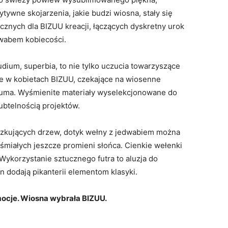
ywne skojarzenia, jakie budzi wiosna, stały się
ycznych dla BIZUU kreacji, łączących dyskretny urok
wabem kobiecości.
gaudium, superbia, to nie tylko uczucia towarzyszące
ce w kobietach BIZUU, czekające na wiosenne
 duma. Wyśmienite materiały wyselekcjonowane do
subtelnością projektów.
czkujących drzew, dotyk wełny z jedwabiem można
śmiałych jeszcze promieni słońca. Cienkie wełenki
ykorzystanie sztucznego futra to aluzja do
ion dodają pikanterii elementom klasyki.
mocje. Wiosna wybrała BIZUU.