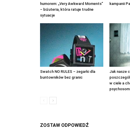
humorem: „Very Awkward Moments”
kampanii P
– biżuteria, która ratuje trudne
sytuacje
Swatch NO RULES – zegarki dla
Jak nasze c
buntowników bez granic
poszczegól
w ciele a c
psychosom
ZOSTAW ODPOWIEDŹ