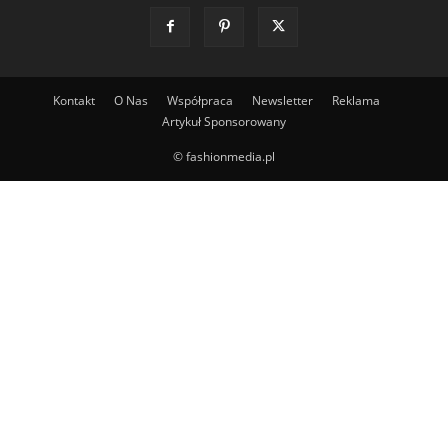
Kontakt
O Nas
Współpraca
Newsletter
Reklama
Artykuł Sponsorowany
© fashionmedia.pl