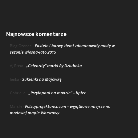
Najnowsze komentarze
Pastele i barwy ziemi zdominowały modę w
Blog Ozonee
-
sezonie wiosna-lato 2015
„Celebrity” marki By Dziubeka
AJ Risso
-
Sukienki na Majówkę
lenka
-
„Przyłapani na modzie” – lipiec
Gabriella
-
Polscyprojektanci.com – wyjątkowe miejsce na
Marcin
-
modowej mapie Warszawy